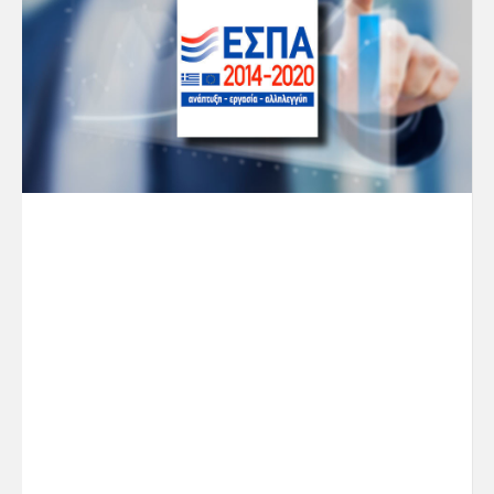
Εγγραφές-Επανεγγραφές-Διαγραφές σε
Βρεφονηπιακό και Παιδικό Σταθμό του Ν.Π.Δ.Δ.
για το σχολικό έτος 2023-2024 και εγγραφές
παιδιών στα κέντρα δημιουργικής απασχόλησης
για το σχολικό έτος 2023-2024
Λήψη απόφασης για τροποποίηση του
προϋπολογισμού (7η 2023)
Λήψη απόφασης για τροποποίηση του
προϋπολογισμού (8η 2023)
Σε περίπτωση απουσίας ή κωλύματος, τα
τακτικά μέλη θα πρέπει να ειδοποιήσουν έγκαιρα
τον γραμματέα του Δ.Σ. ώστε να ειδοποιηθούν οι
αναπληρωτές τους.
Ο ΠΡΟΕΔΡΟΣ
ΝΙΚΟΛΑΟΣ ΛΑΖΑΡΙΔΗΣ