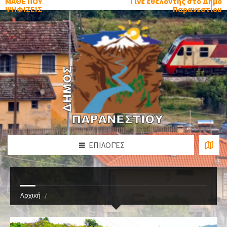
ΜΑΘΕ ΠΟΥ
Γίνε εθελοντής στο Δήμο
ΨΗΦΙΖΕΙΣ
Παρανεστίου
ΕΠΙΛΟΓΈΣ
Αρχική