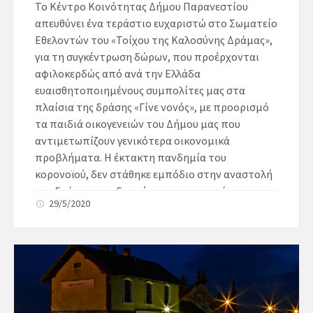
Το Κέντρο Κοινότητας Δήμου Παρανεστίου
απευθύνει ένα τεράστιο ευχαριστώ στο Σωματείο
Εθελοντών του «Τοίχου της Καλοσύνης Δράμας»,
για τη συγκέντρωση δώρων, που προέρχονται
αφιλοκερδώς από ανά την Ελλάδα
ευαισθητοποιημένους συμπολίτες μας στα
πλαίσια της δράσης «Γίνε νονός», με προορισμό
τα παιδιά οικογενειών του Δήμου μας που
αντιμετωπίζουν γενικότερα οικονομικά
προβλήματα. Η έκτακτη πανδημία του
κορονοϊού, δεν στάθηκε εμπόδιο στην αναστολή
της δράσης, αποδεικνύοντας πως η αγάπη, η
29/5/2020
αλληλεγγύη, η ανιδιοτέλεια και η προσφορά δεν
μπαίνουν σε καραντίνα… Θερμές ευχαριστίες και
στους δωρητές συμπολίτες μας, που με όπλο την
ανθρωπιά γίνονται παράδειγμα προς μίμηση για
όλους μας.
Τα δωράκια, θα μοιραστούν στα παιδιά του