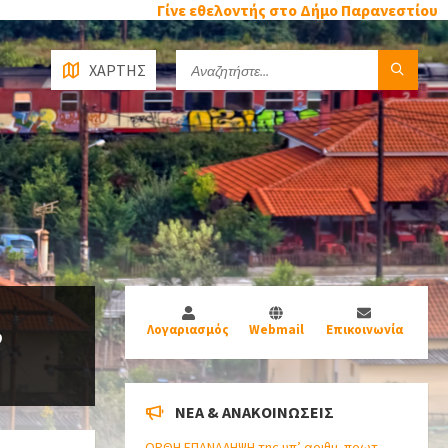
Γίνε εθελοντής στο Δήμο Παρανεστίου
ΧΑΡΤΗΣ
,
Λογαριασμός
Webmail
Επικοινωνία
NEA & ΑΝΑΚΟΙΝΩΣΕΙΣ
ΟΡΘΗ ΕΠΑΝΑΛΗΨΗ της υπ’ αριθμ. πρωτ.