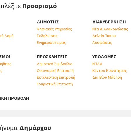
πιλέξτε
Προορισμό
ΔΗΜΟΤΗΣ
ΔΙΑΚΥΒΕΡΝΗΣΗ
Ψηφιακές Υπηρεσίες
Νέα & Ανακοινώσεις
κή Δομή
Εκδηλώσεις
Δελτία Τύπου
Ενημερώστε μας
Αποφάσεις
ΣΜΟΙ
ΠΡΟΣΚΛΗΣΕΙΣ
ΥΠΟΔΟΜΕΣ
ήθειες
Δημοτικό Συμβούλιο
ΝΠΔΔ
ις
Οικονομική Επιτροπή
Κέντρο Κοινότητας
Εκτελεστική Επιτροπή
Δια Βίου Μάθηση
Τουριστική Επιτροπή
ΙΚΗ ΠΡΟΒΟΛΗ
ήνυμα
Δημάρχου