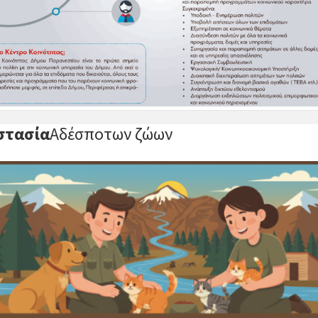
στασία
Αδέσποτων ζώων