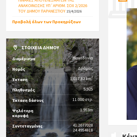
ΠΙΝΑΚΕΣ ΑΠΟΤΕΛΕΣΜΑΤΩΝ ΤΗΣ
ΑΝΑΚΟΙΝΩΣΗΣ ΥΠ΄ΑΡΙΘΜ. ΣΟΧ 2/2026
ΤΟΥ ΔΗΜΟΥ ΠΑΡΑΝΕΣΤΙΟΥ
15/4/2026
Προβολή όλων των Προκηρύξεων
ΣΤΟΙΧΕΙΑ ΔΗΜΟΥ
Μακεδονία
Διαμέρισμα
Δράμας
Νομός
2
1.037,82 km
Έκταση
5.925
Πληθυσμός
11.000 στρ.
Έκταση δάσους
1.953m
Ψηλότερη
κορυφή
41.2677028
Συντεταγμένες
24.4954818
Κέν