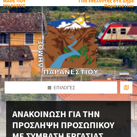
ΜΑΘΕ ΠΟΥ
Γίνε εθελοντής στο Δήμο
ΨΗΦΙΖΕΙΣ
Παρανεστίου
ΕΠΙΛΟΓΈΣ
ΑΝΑΚΟΙΝΩΣΗ ΓΙΑ ΤΗΝ
ΠΡΟΣΛΗΨΗ ΠΡΟΣΩΠΙΚΟΥ
ΜΕ ΣΥΜΒΑΣΗ ΕΡΓΑΣΙΑΣ