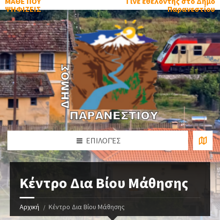
ΜΑΘΕ ΠΟΥ
Γίνε εθελοντής στο Δήμο
ΨΗΦΙΖΕΙΣ
Παρανεστίου
ΕΠΙΛΟΓΈΣ
Κέντρο Δια Βίου Μάθησης
Αρχική
Κέντρο Δια Βίου Μάθησης