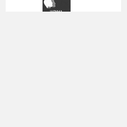
Δήμος Παρανεστίου
24/7/2013
KENTΡΟ ΔΙΑ ΒΙΟΥ ΜΑΘΗΣΗΣ ΔΗΜΟΥ
ΠΑΡΑΝΕΣΤΙΟΥ –
ΕΝΑΡΞΗ ΕΓΓΡΑΦΩΝ
Το
Κέντρο Δια Βίου Μάθησης (Κ.Δ.Β.Μ.) Δήμου
Παρανεστίου
, του Υπουργείου Παιδείας και
Θρησκευμάτων, Πολιτισμού και Αθλητισμού (διά
της Γενικής Γραμματείας Διά Βίου Μάθησης και
του Ιδρύματος Νεολαίας και Διά Βίου Μάθησης)
ενημερώνει όλους τους ενδιαφερόμενους για την
έναρξη
δωρεάν εκπαιδευτικών προγραμμάτων
κατά την
εκπαιδευτική περίοδο 2013 – 2014
στις
ακόλουθες
θεματικές ενότητες
:
• Αγροτική Επιχειρηματικότητα-Marketing