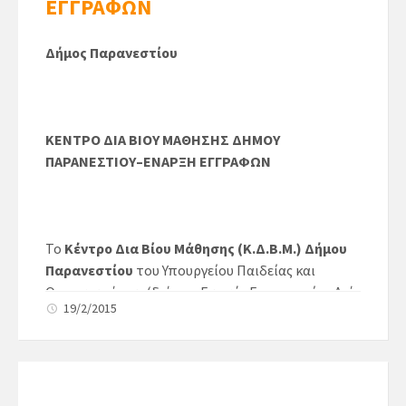
ΕΓΓΡΑΦΩΝ
Δήμος Παρανεστίου
KENT
ΡΟ ΔΙΑ ΒΙΟΥ ΜΑΘΗΣΗΣ ΔΗΜΟΥ
ΠΑΡΑΝΕΣΤΙΟΥ–
ΕΝΑΡΞΗ ΕΓΓΡΑΦΩΝ
Το
Κέντρο Δια Βίου Μάθησης (Κ.Δ.Β.Μ.) Δήμου
Παρανεστίου
του Υπουργείου Παιδείας και
Θρησκευμάτων (διά της Γενικής Γραμματείας Διά
19/2/2015
Βίου Μάθησης και του Ιδρύματος Νεολαίας και
Διά Βίου Μάθησης) ενημερώνει όλους τους
ενδιαφερόμενους για την έναρξη
δωρεάν
εκπαιδευτικών προγραμμάτων
κατά την
εκπαιδευτική περίοδο 2014 – 2015
στις