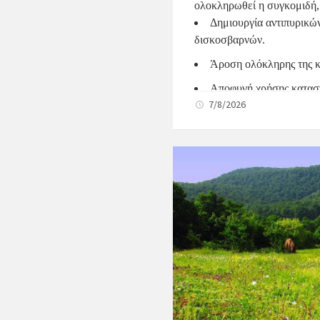
ολοκληρωθεί η συγκομιδή, 
Δημιουργία αντιπυρικώ
δισκοσβαρνών.
Άροση ολόκληρης της κ
Αποφυγή χρήσης κατασ
7/8/2026
Επικινδυνότητας είναι κατ
Ενημέρωση Πολιτών και Ε
Ενημερώνονται για του
Επιδεικνύουν 
αυξημένη
Δράσεις του Δήμου
Ο Δήμος
Τη συντήρηση αντιπυρι
Τον καθαρισμό πρανών 
Την καθημερινή επιτή