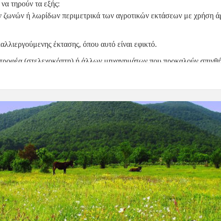
να τηρούν τα εξής:
ν ζωνών ή λωρίδων
 περιμετρικά των αγροτικών εκτάσεων με χρήση ά
αλλιεργούμενης έκτασης
, όπου αυτό είναι εφικτό
.
τροφέα (στελεχοκόπτη)
 ή άλλων μηχανημάτων που προκαλούν σπινθή
ηγορίας 3 ή μεγαλύτερος
.
πισκεπτών
Οι πολίτες και οι επισκέπτες της περιοχής παρακαλούνται ν
ς κινδύνους εκδήλωσης πυρκαγιάς και τα μέτρα αυτοπροστασίας
.
 υπευθυνότητα
 και να τηρούν πιστά τις οδηγίες των αρμόδιων αρχών
.
 μας, σε πλήρη ετοιμότητα, μεριμνά για:
κών ζωνών γύρω από οικισμούς
.
στο οδικό δίκτυο και κοινόχρηστων χώρων
.
ρηση χώρων εναπόθεσης απορριμμάτων
.