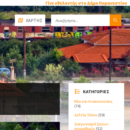
Γίνε εθελοντής στο Δήμο Παρανεστίου
ΧΑΡΤΗΣ
ΚΑΤΗΓΟΡΙΕΣ
Νέα και Ανακοινώσεις
(74)
Δελτία Τύπου
(59)
Διαγωνισμοί έργων -
προμηθειών
(52)