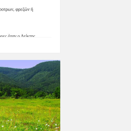
ροτρων, φρεζών ή 
ρες όταν ο 
Δείκτης 
α: