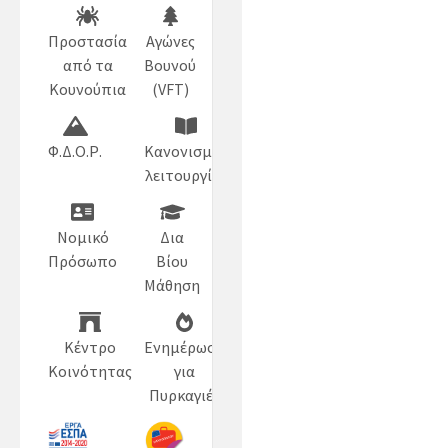
Προστασία
Αγώνες
από τα
Βουνού
Κουνούπια
(VFT)
Φ.Δ.Ο.Ρ.
Κανονισμός
λειτουργίας
Νομικό
Δια
Πρόσωπο
Βίου
Μάθηση
Κέντρο
Ενημέρωση
Κοινότητας
για
Πυρκαγιές