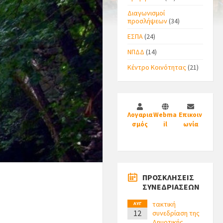
Διαγωνισμοί
προσλήψεων
(34)
ΕΣΠΑ
(24)
ΝΠΔΔ
(14)
Κέντρο Κοινότητας
(21)
Λογαρια
Webma
Επικοιν
σμός
il
ωνία
ΠΡΟΣΚΛΗΣΕΙΣ
ΣΥΝΕΔΡΙΑΣΕΩΝ
τακτική
ΑΥΓ
12
συνεδρίαση της
Δημοτικής