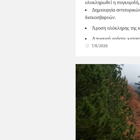
ολοκληρωθεί η συγκομιδή, 
Δημιουργία αντιπυρικώ
δισκοσβαρνών.
Άροση ολόκληρης της κ
Αποφυγή χρήσης κατασ
7/8/2026
Επικινδυνότητας είναι κατ
Ενημέρωση Πολιτών και Ε
Ενημερώνονται για του
Επιδεικνύουν 
αυξημένη
Δράσεις του Δήμου
Ο Δήμος
Τη συντήρηση αντιπυρι
Τον καθαρισμό πρανών 
Την καθημερινή επιτή