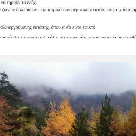
να τηρούν τα εξής:
ν ζωνών ή λωρίδων
 περιμετρικά των αγροτικών εκτάσεων με χρήση ά
αλλιεργούμενης έκτασης
, όπου αυτό είναι εφικτό
.
τροφέα (στελεχοκόπτη)
 ή άλλων μηχανημάτων που προκαλούν σπινθή
ηγορίας 3 ή μεγαλύτερος
.
πισκεπτών
Οι πολίτες και οι επισκέπτες της περιοχής παρακαλούνται ν
ς κινδύνους εκδήλωσης πυρκαγιάς και τα μέτρα αυτοπροστασίας
.
 υπευθυνότητα
 και να τηρούν πιστά τις οδηγίες των αρμόδιων αρχών
.
 μας, σε πλήρη ετοιμότητα, μεριμνά για:
κών ζωνών γύρω από οικισμούς
.
στο οδικό δίκτυο και κοινόχρηστων χώρων
.
ρηση χώρων εναπόθεσης απορριμμάτων
.