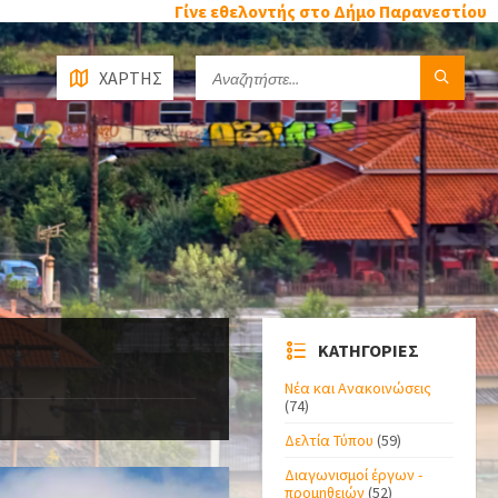
Γίνε εθελοντής στο Δήμο Παρανεστίου
ΧΑΡΤΗΣ
ΚΑΤΗΓΟΡΙΕΣ
Νέα και Ανακοινώσεις
(74)
Δελτία Τύπου
(59)
Διαγωνισμοί έργων -
προμηθειών
(52)