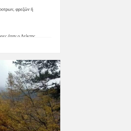
ροτρων, φρεζών ή 
ρες όταν ο 
Δείκτης 
α: