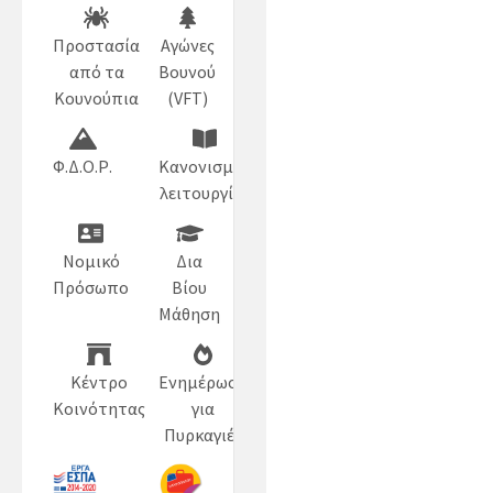
Προστασία
Αγώνες
από τα
Βουνού
Κουνούπια
(VFT)
Φ.Δ.Ο.Ρ.
Κανονισμός
λειτουργίας
Νομικό
Δια
Πρόσωπο
Βίου
Μάθηση
Κέντρο
Ενημέρωση
Κοινότητας
για
Πυρκαγιές