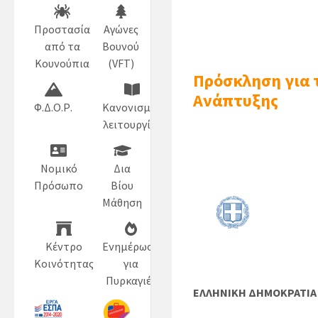
Προστασία
Αγώνες
από τα
Βουνού
Κουνούπια
(VFT)
Πρόσκληση για 
Ανάπτυξης
Φ.Δ.Ο.Ρ.
Κανονισμός
λειτουργίας
Νομικό
Δια
Πρόσωπο
Βίου
Μάθηση
Κέντρο
Ενημέρωση
Κοινότητας
για
Πυρκαγιές
ΕΛΛΗΝΙΚ