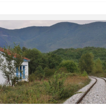
ΚΗ ΕΝΟΤΗΤΑ ΔΡΑΜΑΣ
Αριθ.Πρωτ. 603
Προβολής
ντιδήμαρχο
μοτικό Σύμβουλο