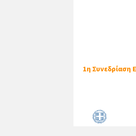
Παρλόγλου Μιχαήλ, Δη
Καλαϊτζόγλου Εμμανου
Μανωλεσάκη Γεώργιο,
Πετρίδης Γεώργιος, Δ
Ορφανίδη Στυλιανό, Δ
(με την παράκ
1η Συνεδρίαση 
απουσίας να ε
τoυ
ΘΕΜΑ:
Πρόσκληση σε συ