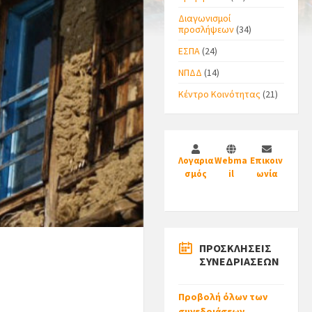
Διαγωνισμοί
προσλήψεων
(34)
ΕΣΠΑ
(24)
ΝΠΔΔ
(14)
Κέντρο Κοινότητας
(21)
Λογαρια
Webma
Επικοιν
σμός
il
ωνία
ΠΡΟΣΚΛΗΣΕΙΣ
ΣΥΝΕΔΡΙΑΣΕΩΝ
Προβολή όλων των
συνεδριάσεων