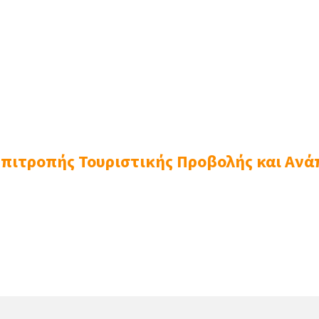
μοτικό Σύμβουλο
ήλ, Δημοτικό Υπάλληλο
 Δημότη
ημότη
ημότη
ληση σε περίπτωση κωλύματος ή
Επιτροπής Τουριστικής Προβολής και Αν
ιδοποιήσουν τον αναπληρωτή
ς)
νεδρίαση