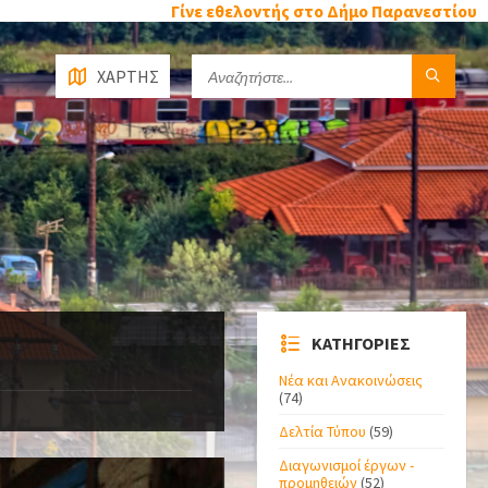
Γίνε εθελοντής στο Δήμο Παρανεστίου
ΧΑΡΤΗΣ
ΚΑΤΗΓΟΡΙΕΣ
Νέα και Ανακοινώσεις
(74)
Δελτία Τύπου
(59)
Διαγωνισμοί έργων -
προμηθειών
(52)