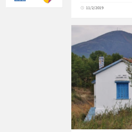
ΠΕΡΙΦΕΡΕΙΑ
11/2/2019
ΔΗΜΟΣ ΠΑΡΑΝΕΣΤΙΟΥ
η
1
Συνεδρίαση
Επιτροπής Τουριστικής 
και Ανάπτυξης
ΠΡΟΣ :
Ματζαρίδη Νικόλαο, Α
Ανανιάδη Ιορδάνη, Δη