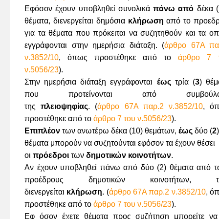
Εφόσον έχουν υποβληθεί συνολικά
πάνω
από
δέκα (
θέματα, διενεργείται δημόσια
κλήρωση
από το προεδρ
για τα θέματα που πρόκειται να συζητηθούν και τα οπ
εγγράφονται στην ημερήσια διάταξη. (
άρθρο 67Α πα
ν.3852/10
, όπως προστέθηκε από το
άρθρο 7 
ν.5056/23
).
Στην ημερήσια διάταξη εγγράφονται
έως
τρία (
3
) θέμ
που προτείνονται από συμβούλο
της
πλειοψηφίας
. (
άρθρο 67Α παρ.2 ν.3852/10
, ό
προστέθηκε από το
άρθρο 7 του ν.5056/23
).
Επιπλέον
των ανωτέρω δέκα (10) θεμάτων,
έως
δύο (
2
)
θέματα μπορούν να συζητούνται εφόσον τα έχουν θέσει
οι
πρόεδροι
των
δημοτικών
κοινοτήτων
.
Αν έχουν υποβληθεί πάνω από δύο (2) θέματα από τ
προέδρους δημοτικών κοινοτήτων, τό
διενεργείται
κλήρωση
. (
άρθρο 67Α παρ.2 ν.3852/10
, ό
προστέθηκε από το
άρθρο 7 του ν.5056/23
).
Εφ όσον έχετε θέματα προς συζήτηση μπορείτε να