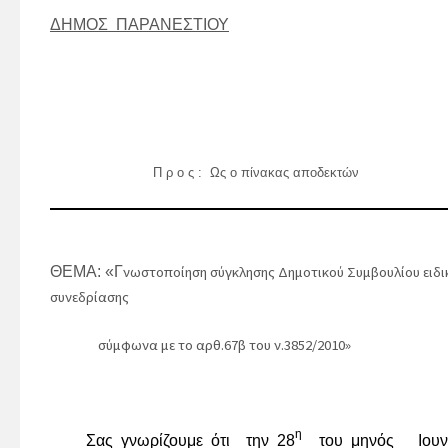
ΔΗΜΟΣ ΠΑΡΑΝΕΣΤΙΟΥ
Π ρ ο ς : Ως ο πίνακας αποδεκτών
ΘΕΜΑ: «
Γ
νωστοποίηση σύγκλησης Δημοτικού Συμβουλίου ειδι
συνεδρίασης
σύμφωνα με το αρθ.67β του ν.3852/2010»
η
Σας γνωρίζουμε ότι την
28
του μηνός Ιουν