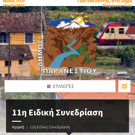
ΜΑΘΕ ΠΟΥ
Γίνε εθελοντής στο Δήμο
ΨΗΦΙΖΕΙΣ
Παρανεστίου
ΕΠΙΛΟΓΈΣ
11η Ειδική Συνεδρίαση
Αρχική
11η Ειδική Συνεδρίαση