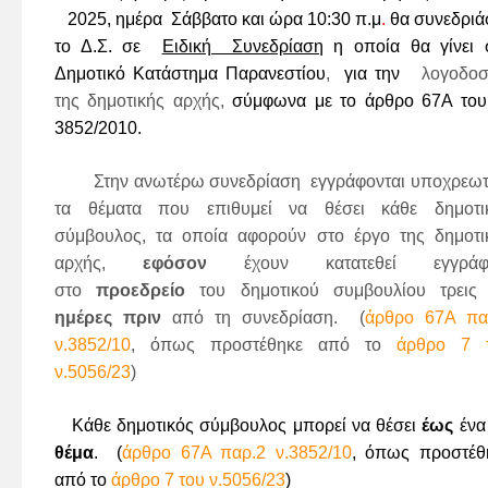
2025
, ημέρα
Σάββατο
και
ώρα
10:30
π.μ
.
θα συνεδριά
το Δ.Σ. σε
Ειδική Συνεδρίαση
η οποία θα γίνει 
Δημοτικό Κατάστημα Παρανεστίου
,
για την
λογοδοσ
της δημοτικής αρχής,
σύμφωνα με το άρθρο 67Α του
3852/2010.
Στην ανωτέρω
συνεδρίαση εγγράφονται υποχρεωτ
τα θέματα που επιθυμεί να θέσει κάθε δημοτι
σύμβουλος, τα οποία αφορούν στο έργο της δημοτι
αρχής,
εφόσον
έχουν κατατεθεί εγγράφ
στο
προεδρείο
του δημοτικού συμβουλίου τρεις
ημέρες πριν
από τη συνεδρίαση. (
άρθρο 67Α πα
ν.3852/10
, όπως προστέθηκε από το
άρθρο 7 
ν.5056/23
)
Κάθε δημοτικός σύμβουλος μπορεί να θέσει
έως
ένα
θέμα
. (
άρθρο 67Α παρ.2 ν.3852/10
, όπως προστέθ
από το
άρθρο 7 του ν.5056/23
)