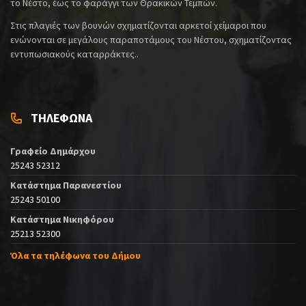
το Νέστο, έως το φαράγγι των Θρακικών Τεμπών.
Στις πλαγιές των βουνών σχηματίζονται αρκετοί χείμαροι που
ενώνονται σε μεγάλους παραποτάμους του Νέστου, σχηματίζοντας
εντυπωσιακούς καταρράκτες..
ΤΗΛΕΦΩΝΑ
Γραφείο Δημάρχου
25243 52312
Κατάστημα Παρανεστίου
25243 50100
Κατάστημα Νικηφόρου
25213 52300
Όλα τα τηλέφωνα του Δήμου