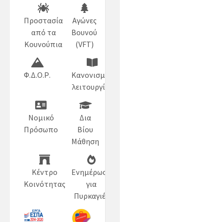
Προστασία
Αγώνες
από τα
Βουνού
Κουνούπια
(VFT)
Φ.Δ.Ο.Ρ.
Κανονισμός
λειτουργίας
Νομικό
Δια
Πρόσωπο
Βίου
Μάθηση
Κέντρο
Ενημέρωση
Κοινότητας
για
Πυρκαγιές