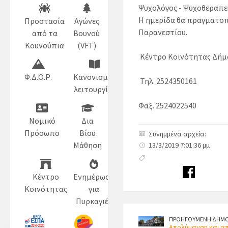
Ψυχολόγος - Ψυχοθεραπε
Η ημερίδα θα πραγματοπο
Προστασία
Αγώνες
Παρανεστίου.
από τα
Βουνού
Κουνούπια
(VFT)
Κέντρο Κοινότητας Δήμ
Φ.Δ.Ο.Ρ.
Κανονισμός
Τηλ. 2524350161
λειτουργίας
Φαξ. 2524022540
Νομικό
Δια
Πρόσωπο
Βίου
Συνημμένα αρχεία:
Μάθηση
13/3/2019 7:01:36 μμ
Κέντρο
Ενημέρωση
Κοινότητας
για
Πυρκαγιές
ΠΡΟΗΓΟΥΜΕΝΗ ΔΗΜΟ
Απολύμανση και α