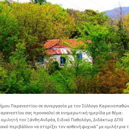
ήμου Παρανεστίου σε συνεργασία με τον Σύλλογο Καρκινοπαθών
αρανεστίου σας προσκαλεί σε ενημερωτική ημερίδα με θέμα :
 ομιλητή τον Ξάνθη Ανδρέα, Ειδικό Παθολόγο, Διδάκτωρ ΔΠΘ
ιακό περιβάλλον να στηρίξει τον ασθενή ψυχικά" με ομιλήτρια 