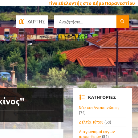
Γίνε εθελοντής στο Δήμο Παρανεστίου
ΧΑΡΤΗΣ
ΚΑΤΗΓΟΡΙΕΣ
κίνος"
Νέα και Ανακοινώσεις
(74)
Δελτία Τύπου
(59)
Διαγωνισμοί έργων -
προμηθειών
(52)