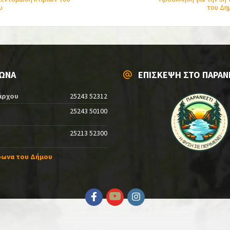
υ
του Δη
ΩΝΑ
ΕΠΙΣΚΕΨΗ ΣΤΟ ΠΑΡΑΝ
άρχου
25243 52312
25243 50100
25213 52300
φωνα του Δήμου