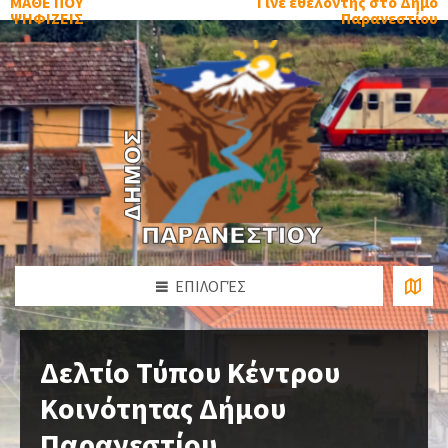
ΜΑΘΕ ΠΟΥ
Γίνε εθελοντής στο Δήμο
ΨΗΦΙΖΕΙΣ
Παρανεστίου
ΕΠΙΛΟΓΈΣ
Δελτίο Τύπου Κέντρου
Κοινότητας Δήμου
Παρανεστίου