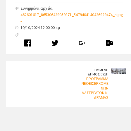
Συνημμένα αρχεία:
462601617_865306429059871_5479404140426929474_n.jpg
-
10/10/2024 12:00:00 πμ
ΕΠΟΜΕΝΗ
ΔΗΜΟΣΙΕΥΣΗ
ΠΡΟΓΡΑΜΜΑ
ΝΕΟΕΙΣΕΡΧΟΜΕ
ΝΩΝ
ΔΑΣΕΡΓΑΤΩΝ Ν.
ΔΡΑΜΑΣ