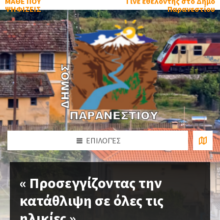
ΜΑΘΕ ΠΟΥ
Γίνε εθελοντής στο Δήμο
ΨΗΦΙΖΕΙΣ
Παρανεστίου
ΕΠΙΛΟΓΈΣ
« Προσεγγίζοντας την
κατάθλιψη σε όλες τις
ηλικίες »,