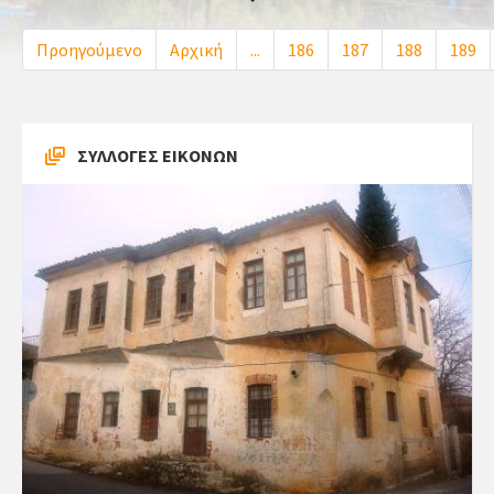
Προηγούμενο
Αρχική
...
186
187
188
189
ΣΥΛΛΟΓΕΣ ΕΙΚΟΝΩΝ