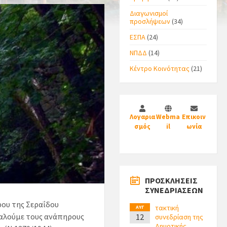
Διαγωνισμοί
προσλήψεων
(34)
ΕΣΠΑ
(24)
ΝΠΔΔ
(14)
Κέντρο Κοινότητας
(21)
Λογαρια
Webma
Επικοιν
σμός
il
ωνία
ΠΡΟΣΚΛΗΣΕΙΣ
ΣΥΝΕΔΡΙΑΣΕΩΝ
ρου της Σεραΐδου
τακτική
ΑΥΓ
καλούμε τους ανάπηρους
12
συνεδρίαση της
Δημοτικής