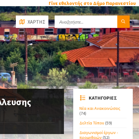
Γίνε εθελοντής στο Δήμο Παρανεστίου
ΧΑΡΤΗΣ
ΚΑΤΗΓΟΡΙΕΣ
λλευσης
Νέα και Ανακοινώσεις
(74)
Δελτία Τύπου
(59)
Διαγωνισμοί έργων -
προμηθειών
(52)