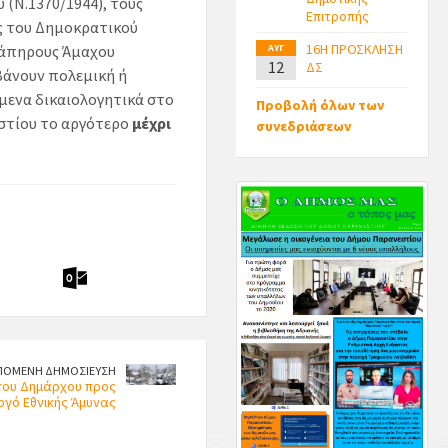
(Ν.1370/1944), τους
Επιτροπής
ς του Δημοκρατικού
16Η ΠΡΟΣΚΛΗΣΗ
νάπηρους Άμαχου
ΑΥΓ
12
ΔΣ
βάνουν πολεμική ή
μενα δικαιολογητικά στο
Προβολή όλων των
στίου το αργότερο
μέχρι
συνεδριάσεων
ΠΟΜΕΝΗ ΔΗΜΟΣΙΕΥΣΗ
 του Δημάρχου προς
ργό Εθνικής Άμυνας