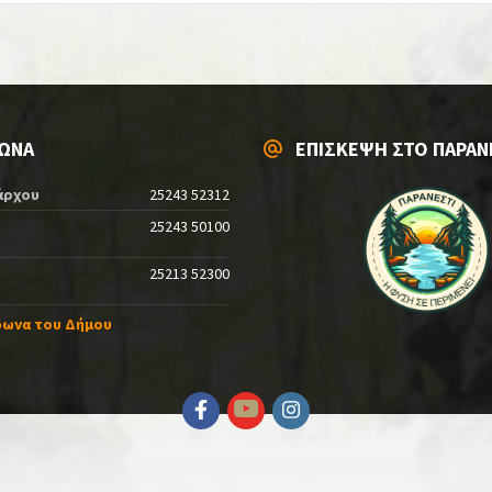
ΩΝΑ
ΕΠΙΣΚΕΨΗ ΣΤΟ ΠΑΡΑΝ
άρχου
25243 52312
25243 50100
25213 52300
φωνα του Δήμου