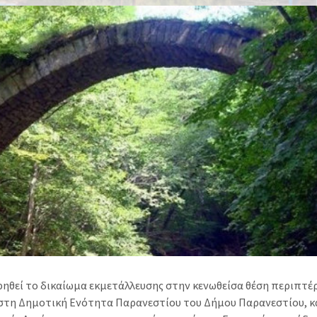
ηθεί το δικαίωμα εκμετάλλευσης στην κενωθείσα θέση περιπτέ
στη Δημοτική Ενότητα Παρανεστίου του Δήμου Παρανεστίου, 