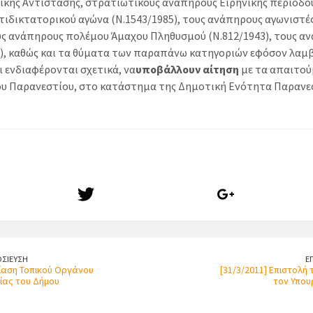
κής Αντίστασης, στρατιωτικούς αναπήρους Ειρηνικής περιόδου 
τιδικτατορικού αγώνα (Ν.1543/1985), τους ανάπηρους αγωνιστέ
ους ανάπηρους πολέμου Άμαχου Πληθυσμού (Ν.812/1943), τους α
9), καθώς και τα θύματα των παραπάνω κατηγοριών εφόσον λαμ
 ενδιαφέρονται σχετικά, να
υποβάλλουν αίτηση
με τα απαιτού
ου Παρανεστίου, στο κατάστημα της Δημοτική Ενότητα Παρανε
ΣΙΕΥΣΗ
Ε
ρίαση Τοπικού Οργάνου
[31/3/2011] Επιστολή
ίας του Δήμου
τον Υπου