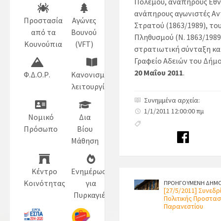
Πολέμου, ανάπηρους Εθνι
ανάπηρους αγωνιστές Αν
Προστασία
Αγώνες
Στρατού (1863/1989), τ
από τα
Βουνού
Πληθυσμού (Ν. 1863/198
Κουνούπια
(VFT)
στρατιωτική σύνταξη και
Γραφείο Αδειών του Δήμ
20 Μαΐου 2011
.
Φ.Δ.Ο.Ρ.
Κανονισμός
λειτουργίας
Συνημμένα αρχεία:
1/1/2011 12:00:00 πμ
Νομικό
Δια
Πρόσωπο
Βίου
Μάθηση
Κέντρο
Ενημέρωση
Κοινότητας
για
ΠΡΟΗΓΟΥΜΕΝΗ ΔΗΜΟ
[27/5/2011] Συνεδ
Πυρκαγιές
Πολιτικής Προστασ
Παρανεστίου