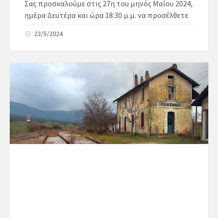
Σας προσκαλούμε στις 27η του μηνός Μαΐου 2024,
ημέρα Δευτέρα και ώρα 18:30 μ.μ. να προσέλθετε
σε Τακτική συνεδρίαση του Δημοτικού
23/5/2024
Συμβουλίου, σύμφωνα με το άρθρο 67 του Ν.
3852/2010, η οποία θα γίνει στο Δημοτικό
Κατάστημα Παρανεστίου, για συζήτηση και λήψη
απόφασης για τα παρακάτω θέματα:
1. Έγκριση 9ης αναμόρφωσης προϋπολογισμού
οικον. έτους 2024
2. Λήψη απόφασης για κλείσιμο τραπεζικού
λογαριασμού του πρώην καταργηθέντος Δήμου
Παρανεστίου (Α.Φ.Μ. 090109118).
3. Έγκριση φιλοξενίας του πολιτιστικού συλλόγου
«Αμφιροές» στον οικισμό του Μεσοχωρίου
4. Έγκριση του νέου Ο.Ε.Υ. Δήμου Παρανεστίου.