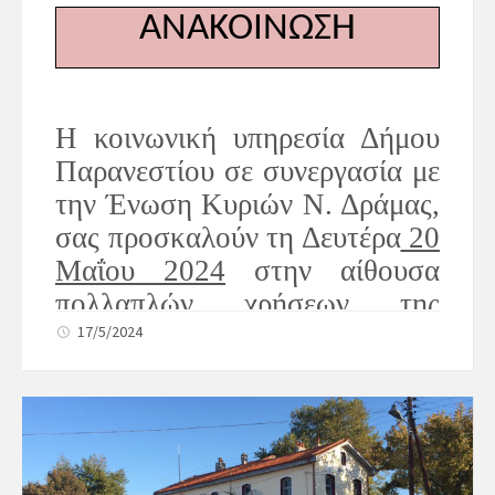
ΑΝΑΚΟΙΝΩΣΗ
Η κοινωνική υπηρεσία Δήμου
Παρανεστίου σε συνεργασία με
την Ένωση Κυριών Ν. Δράμας,
σας προσκαλούν τη Δευτέρα
20
Μαΐου 2024
στην αίθουσα
πολλαπλών χρήσεων της
κοινότητας Αδριανής και
ώρα
17/5/2024
10:30 π.μ.,
στην ομιλία με
θέμα: