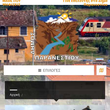
ΜΑΘΕ ΠΟΥ
Γίνε εθελοντής στο Δήμο
ΨΗΦΙΖΕΙΣ
Παρανεστίου
ΕΠΙΛΟΓΈΣ
Αρχική