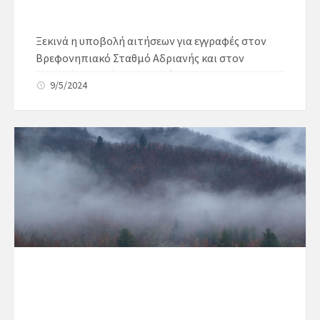
Ξεκινά η υποβολή αιτήσεων για εγγραφές στον
Βρεφονηπιακό Σταθμό Αδριανής και στον
Παιδικό Σταθμό Παρανεστίου.
9/5/2024
Στο πλαίσιο της καλύτερης ενημέρωσης των
γονέων και ενόψει της έναρξης των εγγραφών
στον Βρεφονηπιακό Αδριανής και Παιδικό
Παρανεστίου του Δήμου Παρανεστίου, αιτήσεις
εγγραφής και επανεγγραφής για τη νέα σχολική
περίοδο 2024-2025 θα δέχονται οι Δημοτικοί
Βρεφονηπιακοί/Παιδικοί Σταθμοί του Δήμου
Παρανεστίου, από 10 Μαΐου έως 31 Μαΐου 2024.
Αναλυτικά:
Τα εγγραφόμενα παιδιά στους Παιδικούς και
Βρεφονηπιακούς Σταθμούς κατά κύριο λόγο