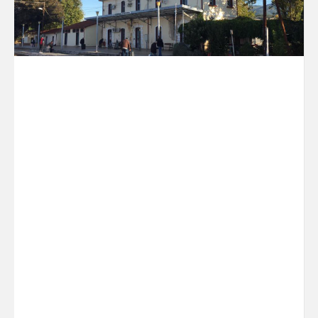
« Η διεκδίκηση και
καταπάτηση των
δικαιωμάτων του γυναικείου
φύλου στην ισότητα. Πόσο
εφαρμόζεται σε ατομικό,
οικογενειακό και κοινωνικό
επίπεδο?»
Ομιλήτρια:
κα. Χατζηφωτίου Σεβαστή,
Κοσμήτορας του τμήματος
Κοινωνικής Εργασίας του
Δημοκρίτειου
Πανεπιστημίου Θράκης.