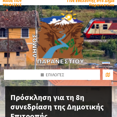
ΜΑΘΕ ΠΟΥ
Γίνε εθελοντής στο Δήμο
ΨΗΦΙΖΕΙΣ
Παρανεστίου
ΕΠΙΛΟΓΈΣ
Πρόσκληση για τη 8η
συνεδρίαση της Δημοτικής
Επιτροπής