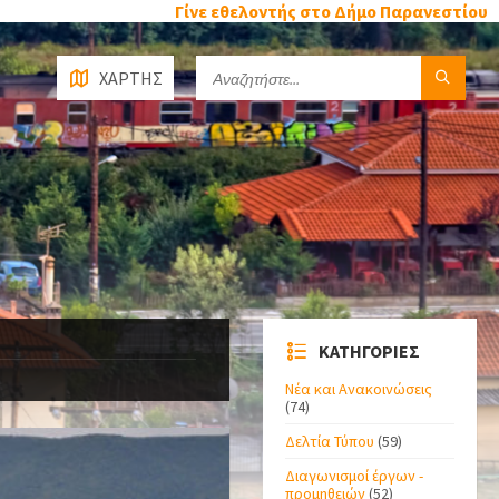
Γίνε εθελοντής στο Δήμο Παρανεστίου
ΧΑΡΤΗΣ
ΚΑΤΗΓΟΡΙΕΣ
Νέα και Ανακοινώσεις
(74)
Δελτία Τύπου
(59)
Διαγωνισμοί έργων -
προμηθειών
(52)