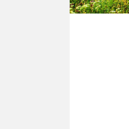
Σας προσκαλούμε 
2025
, ημέρα
Τρίτη
κ
και λήψη απόφασης για 
Έγ
Εξε
Σύν
Έγκ
Κατ
Έγκ
ΈΡΓ
Έγκ