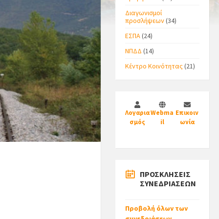
Διαγωνισμοί
προσλήψεων
(34)
ΕΣΠΑ
(24)
ΝΠΔΔ
(14)
Κέντρο Κοινότητας
(21)
Λογαρια
Webma
Επικοιν
σμός
il
ωνία
ΠΡΟΣΚΛΗΣΕΙΣ
ΣΥΝΕΔΡΙΑΣΕΩΝ
Προβολή όλων των
συνεδριάσεων