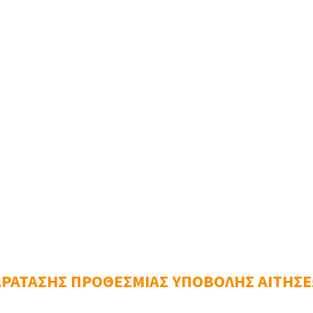
ριση υποβολής αιτήματος τροποποίησης της πράξης του Κέντρου Κοινότητα
 κωλύματος, τα τακτικά μέλη θα πρέπει να ειδοποιήσουν έγκα
να ειδοποιηθούν οι αναπληρωτές τους.
ΡΑΤΑΣΗΣ ΠΡΟΘΕΣΜΙΑΣ ΥΠΟΒΟΛΗΣ ΑΙΤΗΣΕΩ