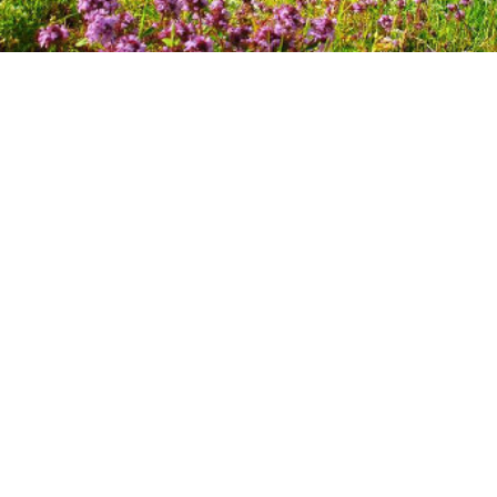
η
να προσέλθετε στο Δημοτικό Κατάστημα Παρανεστίου την
11
αι ώρα
09:30 π.μ
. σε
Τακτική Συνεδρίαση
της
Δημοτικής Επιτρ
τα παρακάτω θέματα της ημερήσιας διάταξης:
ης
κριση
23
αναμόρφωσης προϋπολογισμού οικον. έτους 2025
ιδίκευση πιστώσεων κωδικών αριθμών του προϋπολογισμού οικονομικού έτο
ταξη Έκθεσης και Κατάρτιση Ισολογισμού και των αποτελεσμάτων χρήσης έ
ριση εξόδων μετακίνησης του Δημάρχου στην Αλεξανδρούπολη για την συμμε
άρτιση Τεχνικού Προγράμματος Δήμου Παρανεστίου έτους 2026
ριση του 3ου πρακτικού της Προμήθειας με τίτλο “«ΣΥΝΤΗΡΗΣΗ ΚΑΙ 
ΟΥ» για τα έτη 2025,2026, 2027 και 2028» ”
ριση μετακίνησης του Δημάρχου στην Βιέννη