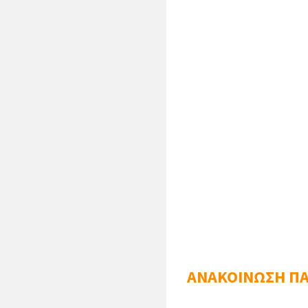
Έγκ
Σε περίπτωση απουσίας ή
επιτροπής ώστε 
ΑΝΑΚΟΙΝΩΣΗ ΠΑ