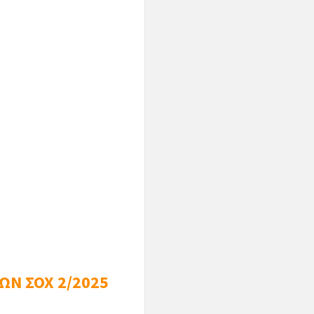
ς Δήμου Παρανεστίου
ιρα τον γραμματέα της
Ν ΣΟΧ 2/2025