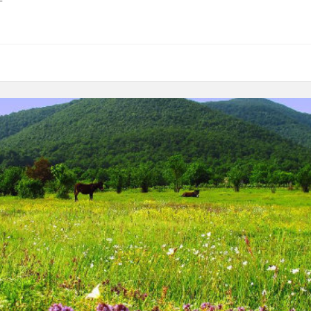
ση
ροπής
Προς:
1) Κυπραίο Πέτρο
2) Λαζαρίδη Νικόλαο
αρίδη Νικόλαο
4
)Πετρίδη Κων/νο
υνεδρίαση.