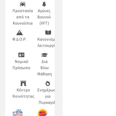
Προστασία
Αγώνες
από τα
Βουνού
Κουνούπια
(VFT)
Φ.Δ.Ο.Ρ.
Κανονισμός
λειτουργίας
Νομικό
Δια
Πρόσωπο
Βίου
Μάθηση
Κέντρο
Ενημέρωση
Κοινότητας
για
Πυρκαγιές