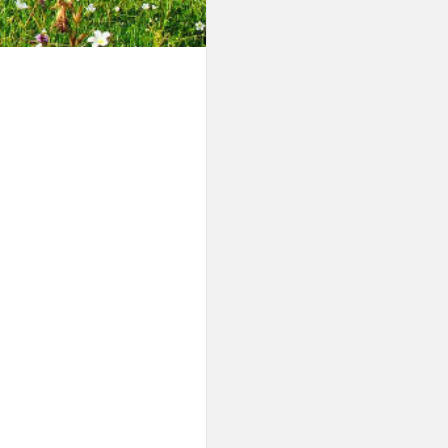
του μηνός
Νοεμβρίου
οπής
, για τη συζήτηση
υς 2025.
τους 2024 του Δήμου Παρανεστίου
τοχή του στο ετήσιο συνέδριο της ΚΕΔΕ.
ΕΠΙΣΚΕΥΗ ΟΧΗΜΑΤΩΝ ΚΑΙ ΜΗΧΑΝΗΜΑΤΩΝ