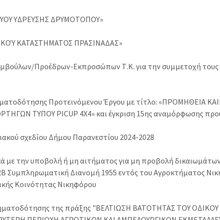
ΚΤΥΟΥ ΥΔΡΕΥΣΗΣ ΔΡΥΜΟΤΟΠΟΥ»
ΙΚΟΎ ΚΑΤΑΣΤΗΜΑΤΟΣ ΠΡΑΣΙΝΑΔΑΣ»
υμβούλων/Προέδρων-Εκπροσώπων Τ.Κ. για την συμμετοχή τους
ρηματοδότησης Προτεινόμενου Έργου με τίτλο: «ΠΡΟΜΗΘΕΙΑ Κ
ΗΓΩΝ ΤΥΠΟΥ PICUP 4X4» και έγκριση 15ης αναμόρφωσης προ
σιακού σχεδίου Δήμου Παρανεστίου 2024-2028
κά με την υποβολή ή μη αιτήματος για μη προβολή δικαιωμάτω
32Β Συμπληρωματική Διανομή 1955 εντός του Αγροκτήματος Νι
ικής Κοινότητας Νικηφόρου
ρηματοδότησης της πράξης "ΒΕΛΤΙΩΣΗ ΒΑΤΟΤΗΤΑΣ ΤΟΥ ΟΔΙΚΟΥ 
ΡΥΤΕΡΗ ΠΕΡΙΟΧΗ ΑΓΡΟΤΙΚΩΝ ΚΑΙ ΑΜΠΕΛΟΥΡΓΙΚΩΝ ΕΚΜΕΤΑΛΛΕ