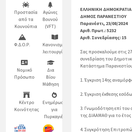
ΕΛΛΗΝΙΚΗ ΔΗΜΟΚΡΑΤΙΑ
Προστασία
Αγώνες
ΔΗΜΟΣ ΠΑΡΑΝΕΣΤΙΟΥ
από τα
Βουνού
Παρανέστι, 23/08/2024
Κουνούπια
(VFT)
Αριθ. Πρωτ.: 5232
Αριθ. Συνεδρίασης: 15
Φ.Δ.Ο.Ρ.
Κανονισμός
Σας προσκαλούμε στις 27
λειτουργίας
συνεδρίαση του Δημοτικο
Κατάστημα Παρανεστίου,
Νομικό
Δια
Πρόσωπο
Βίου
1. Έγκριση 14ης αναμόρφ
Μάθηση
2. Έγκριση έκθεσης εσόδ
Κέντρο
Ενημέρωση
3. Γνωμοδότηση επί του
Κοινότητας
για
της ΔΙΑΑΜΑΘ για το έτος
Πυρκαγιές
4. Συγκρότηση Επιτροπώ