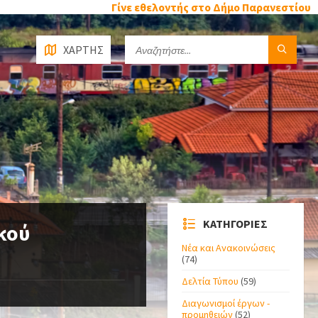
Γίνε εθελοντής στο Δήμο Παρανεστίου
ΧΑΡΤΗΣ
ΚΑΤΗΓΟΡΙΕΣ
κού
Νέα και Ανακοινώσεις
(74)
Δελτία Τύπου
(59)
Διαγωνισμοί έργων -
προμηθειών
(52)