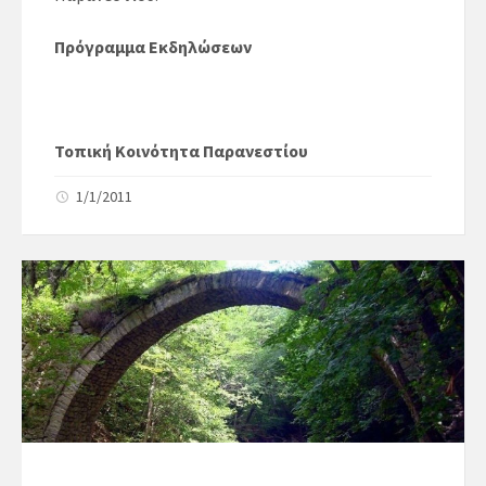
Πρόγραμμα Εκδηλώσεων
Τοπική Κοινότητα Παρανεστίου
1/1/2011
07.30 π.μ. Θεία Λειτουργία
10:30 π.μ. Ομιλία για την Γενοκτονία των Ποντίων
11:00 π.μ. Επιμνημόσυνη Δέηση
Κατάθεση Στεφάνων για τα θύματα Γενοκτονίας
κατά τα έτη 1916 – 1923