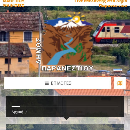
ΜΑΘΕ ΠΟΥ
Γίνε εθελοντής στο Δήμο
ΨΗΦΙΖΕΙΣ
Παρανεστίου
ΕΠΙΛΟΓΈΣ
Αρχική