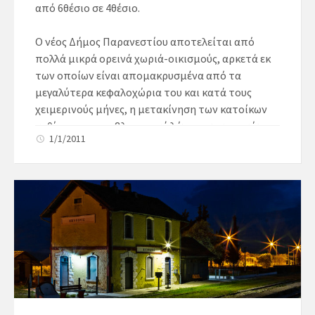
από 6θέσιο σε 4θέσιο.
Ο νέος Δήμος Παρανεστίου αποτελείται από
πολλά μικρά ορεινά χωριά-οικισμούς, αρκετά εκ
των οποίων είναι απομακρυσμένα από τα
μεγαλύτερα κεφαλοχώρια του και κατά τους
χειμερινούς μήνες, η μετακίνηση των κατοίκων
καθίσταται προβληματική λόγω των καιρικών
1/1/2011
συνθηκών.
Στην έδρα του Δήμου όπου στεγάζεται το
Δημοτικό σχολείο Παρανεστίου φοιτούν (38)
παιδιά από τις τοπικές κοινότητες Παρανεστίου
,Θόλου και Σίλης και κάνουμε αγώνα ως νέα
δημοτική αρχή να κρατήσουμε τα παιδιά και
τους γονείς τους στο τόπο τους προσφέροντας
την μόρφωση που έχουν και τα παιδιά των