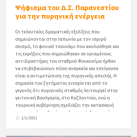
Ψήφισμα του Δ.Σ. Παρανεστίου
για την πυρηνική ενέργεια
Οι τελευταίες δραματικές εξελίξεις που
σημειώνονται στην Ιαπωνία με τον ισχυρό
σεισμό, το φονικό τσουνάμι που ακολούθησε και
τις εκρήξεις που σημειώθηκαν σε ορισμένους
αντιδραστήρες του σταθμού Φουκοσίμα ήρθαν
να επιβεβαιώσουν πόσο αναγκαία και επείγουσα
είναι η αντιμετώπιση της πυρηνικής απειλής. Η
σημασία του ζητήματος ενισχύεται από το
γεγονός ότι πυρηνικός σταθμός λειτουργεί στην
γειτονική Βουλγαρία, στο Κοζλοντούι, ενώ η
τουρκική κυβέρνηση σχεδιάζει την κατασκευή
πυρηνικού σταθμού στο Ακουγιού. Δεν αρκεί
1/1/2011
λοιπόν να μην υπάρχουν πυρηνικοί σταθμοί
ενέργειας στην χώρα μας, γιατί το ίδιο επικίνδυνη
είναι η ύπαρξη τους στις ιδιαίτερα σεισμογενείς