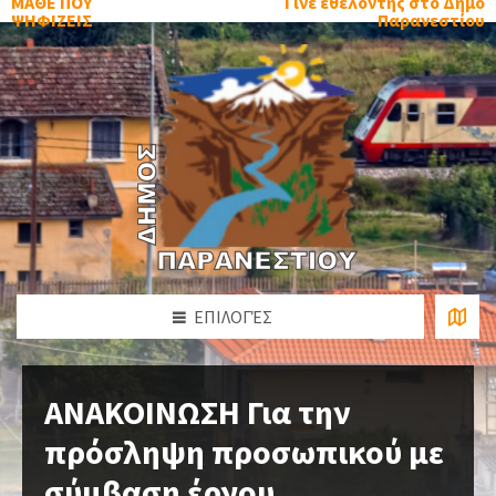
ΜΑΘΕ ΠΟΥ
Γίνε εθελοντής στο Δήμο
ΨΗΦΙΖΕΙΣ
Παρανεστίου
ΕΠΙΛΟΓΈΣ
ΑΝΑΚΟΙΝΩΣΗ Για την
πρόσληψη προσωπικού με
σύμβαση έργου