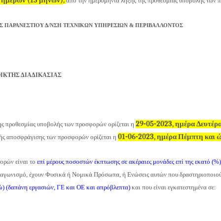
 ημερών (13 μηνών)
,
από την ημερομηνία λήξης της προθεσμίας υποβολής των 
 ΠΑΡΑΝΕΣΤΙΟΥ Δ/ΝΣΗ ΤΕΧΝΙΚΩΝ ΥΠΗΡΕΣΙΩΝ & ΠΕΡΙΒΑΛΛΟΝΤΟΣ
ΙΚΤΗΣ ΔΙΑΔΙΚΑΣΙΑΣ
29-05-2023, ημέρα Δευτέρα
ης προθεσμίας υποβολής των προσφορών ορίζεται η
01-06-2023, ημέρα Πέμπτη και ω
ής αποσφράγισης των προσφορών ορίζεται η
ρών είναι το
επί μέρους ποσοστών έκπτωσης σε ακέραιες μονάδες επί της εκατό (%
αγωνισμό, έχουν Φυσικά ή Νομικά Πρόσωπα, ή Ενώσεις αυτών που δραστηριοποιο
 (δαπάνη εργασιών, ΓΕ και ΟΕ και απρόβλεπτα)
και που είναι εγκατεστημένα σε: