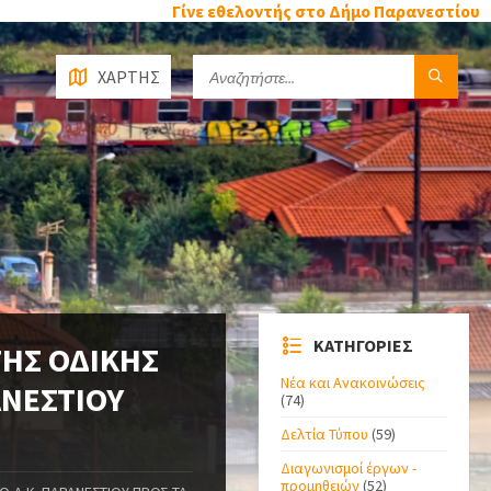
Γίνε εθελοντής στο Δήμο Παρανεστίου
ΧΑΡΤΗΣ
ΚΑΤΗΓΟΡΙΕΣ
ΤΗΣ ΟΔΙΚΗΣ
Νέα και Ανακοινώσεις
ΑΝΕΣΤΙΟΥ
(74)
Δελτία Τύπου
(59)
Διαγωνισμοί έργων -
προμηθειών
(52)