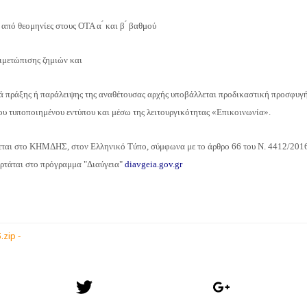
ό θεομηνίες στους ΟΤΑ α ́ και β ́ βαθμού
μετώπισης ζημιών και
́ πράξης ή παράλειψης της αναθέτουσας αρχής υποβάλλεται προδικαστική προσφυγη
του τυποποιημένου εντύπου και μέσω της λειτουργικότητας «Επικοινωνία».
εται στο ΚΗΜΔΗΣ, στον Ελληνικό Τύπο, σύμφωνα με το άρθρο 66 του Ν. 4412/2016
αρτάται στο πρόγραμμα "Διαύγεια"
diavgeia.gov.gr
.zip -