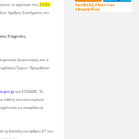
Προβολή όλων των
τικά, το αργότερο στις
23-05-
εφημερίδων
ύξων Αριθμός Συστήματος του
́σιες Υπηρεσίες
κτρονικός Διαγωνισμός και η
Συμβάσεις Έργων, Προμηθειών
s.gov.gr
του ΕΣΗΔΗΣ. Το
με ευθύνη του οικονομικού
ορρίπτεται ως απαράδεκτη.
ά τη διάταξη του άρθρου 97 του