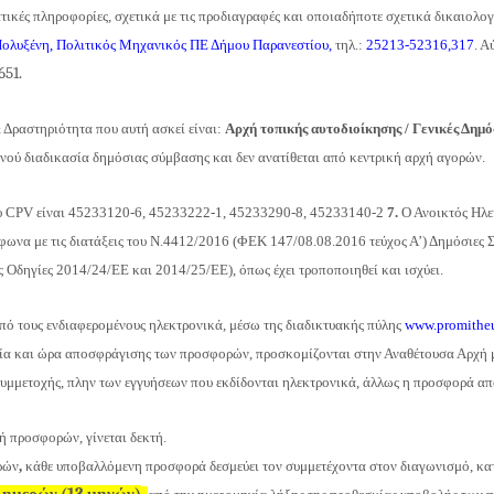
κές πληροφορίες, σχετικά με τις προδιαγραφές και οποιαδήποτε σχετικά δικαιολογη
ολυξένη, Πολιτικός Μηχανικός ΠΕ Δήμου Παρανεστίου
,
τηλ.:
2
5213
-523
16,317
. Α
651.
Δραστηριότητα που αυτή ασκεί είναι:
Αρχή τοπικής αυτοδιοίκησης / Γενικές Δημο
ού διαδικασία δημόσιας σύμβασης και δεν ανατίθεται από κεντρική αρχή αγορών.
υ CPV είναι
45233120-6, 45233222-1, 45233290-8, 45233140-2
7.
Ο Ανοικτός Ηλε
́μφωνα με τις διατάξεις του Ν.4412/2016 (ΦΕΚ 147/08.08.2016 τεύχος Α’) Δημόσιες 
 Οδηγίες 2014/24/ΕΕ και 2014/25/ΕΕ), όπως έχει τροποποιηθεί και ισχύει.
ό τους ενδιαφερομένους ηλεκτρονικά, μέσω της διαδικτυακής πύλης
www.promitheu
ία και ώρα αποσφράγισης των προσφορών, προσκομίζονται στην Αναθέτουσα Αρχή 
συμμετοχής, πλην των εγγυήσεων που εκδίδονται ηλεκτρονικά, άλλως η προσφορά απ
προσφορών, γίνεται δεκτή.
ρών
,
κάθε υποβαλλόμενη προσφορά δεσμεύει τον συμμετέχοντα στον διαγωνισμό, κατ