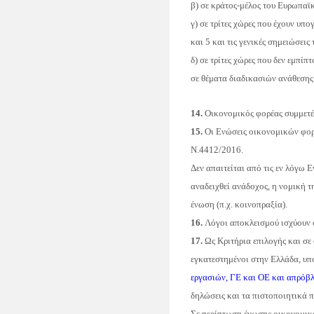
β) σε κράτος
-
μέλος του Ευρωπαϊ
γ) σε τρίτες χώρες που έχουν υ
και 5 και τις γενικές σημειώσει
δ) σε τρίτες χώρες που δεν εμπί
σε θέματα διαδικασιών ανάθεση
14.
Οικονομικός φορέας συμμετέχ
15.
Οι Ενώσεις οικονομικών φορε
Ν.4412/2016.
Δεν απαιτείται από τις εν λόγω
αναδειχθεί ανάδοχος, η νομική τ
ένωση (π.χ. κοινοπραξία).
16.
Λόγοι αποκλεισμού ισχύουν
17.
Ως Κριτήρια επιλογής και σε
εγκατεστημένοι στην Ελλάδα, υ
εργασιών, ΓΕ και ΟΕ και απρόβ
δηλώσεις και τα πιστοποιητικά
Σε περίπτωση ένωσης οικονομικώ