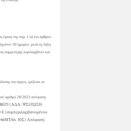
ς όρους της παρ. 1 α) του άρθρου
́χιστον 30 ημερών, μετά τη λήξη
ση συμμετοχής περιλαμβάνει και
́λεσης του έργου, ορίζεται σε
υπ' αριθμό 28
/2023
απόφαση
68073
(ΑΔΑ: ΨΣ57ΩΞΗ
-
0
€ (συμπεριλαμβανομένου
Π46ΜΤΛ6
-
Ι0Σ
)
Απόφαση