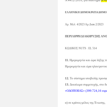
390
Ν.4412/2016, για διάστημα
ΕΛΛΗΝΙΚΗ ΔΗΜΟΚΡΑΤΙΑ ΔΗΜΟΣ
Αρ. Μελ:
4/2023
Αρ.Διακ:
2/2023
ΠΕΡΙΛΗΨΗ ΔΙΑΚΗΡΥΞΗΣ ΑΝΟ
ΚΩΔΙΚΟΣ ΝUTS : EL 514
11.
Ημερομηνία και ώρα λήξης τ
Ημερομηνία και ώρα ηλεκτρονικ
12.
Το σύστημα υποβολής προσφο
13.
Δικαίωμα συμμετοχής, στο δι
«ΟΔΟΠΟΙΙΑΣ» (399.724,16 ευρώ)
α) σε κράτος
-
μέλος της Ένωσης,