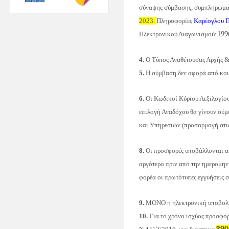
σύναψης σύμβασης, συμπληρωματι
2023.
Πληροφορίες
Καρέογλου Π
199
Ηλεκτρονικού Διαγωνισμού:
4.
Ο Τύπος Αναθέτουσας Αρχής & 
5.
Η σύμβαση δεν αφορά από κοιν
6.
O
ι Κωδικοί Κύριου Λεξιλογίο
επιλογή Αναδόχου θα γίνουν συ
και Υπηρεσιών (προσαρμογή στις
8.
Οι προσφορές υποβάλλονται απ
αργότερο πριν από την ημερομην
φορέα οι πρωτότυπες εγγυήσεις 
9.
ΜΟΝΟ η ηλεκτρονική υποβολή 
10.
Για το χρόνο ισχύος προσφο