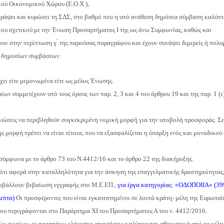
κού Οικονομικού Χώρου (Ε.Ο.Χ.),
πογράψει και κυρώσει τη ΣΔΣ, στο βαθμό που η υπό ανάθεση δημόσια σύμβαση καλύπτ
ς του σχετικού με την Ένωση Προσαρτήματος I της ως άνω Συμφωνίας, καθώς και
πτουν στην περίπτωση γ ́ της παρούσας παραγράφου και έχουν συνάψει διμερείς ή πολ
ς δημοσίων συμβάσεων.
ει είτε μεμονωμένα είτε ως μέλος Ένωσης.
́ων συμμετέχουν υπό τους όρους των παρ. 2, 3 και 4 του άρθρου 19 και της παρ. 1 (ε
 Ενώσεις να περιβληθούν συγκεκριμένη νομική μορφή για την υποβολή προσφοράς. 
ης μορφή πρέπει να είναι τέτοια, που να εξασφαλίζεται η ύπαρξη ενός και μοναδικο
 σύμφωνα με το άρθρο 73 του Ν.4412/16 και το άρθρο 22 της διακήρυξης.
 ότι αφορά στην καταλληλότητα για την άσκηση της επαγγελματικής δραστηριότητας,
ποβάλλουν βεβαίωση εγγραφής στο Μ.Ε.ΕΠ.,
για έργα κατηγορίας:
«
ΟΔΟΠΟΙΙΑ» (399.
λεπτα)
Οι προσφέροντες που είναι εγκατεστημένοι σε λοιπά κράτη
-
μέλη της Ευρωπαϊ
 που περιγράφονται στο Παράρτημα XI του Προσαρτήματος Α του ν. 4412/2016.
ν φορέων, οι παραπάνω ελάχιστες απαιτήσεις καλύπτονται αθροιστικά από τα μέλη