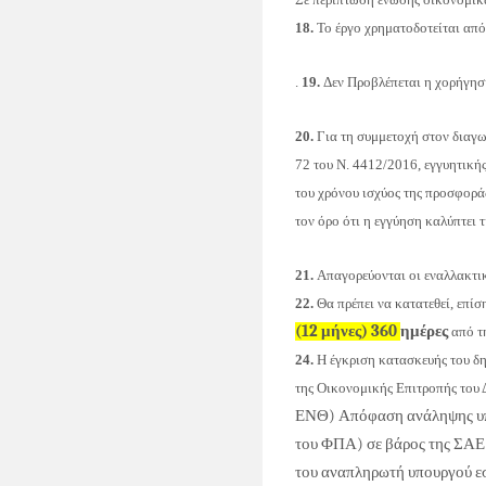
18.
Το έργο χρηματοδοτείται απο
.
19.
Δεν Προβλέπεται η χορήγη
20
.
Για τη συμμετοχή στον διαγωνι
72 του Ν. 4412/2016, εγγυητικής
του χρόνου ισχύος της προσφοράς
τον όρο ότι η εγγύηση καλύπτε
21.
Απαγορεύονται οι εναλλακτικ
22
.
Θα πρέπει να κατατεθεί, επι
(12 μήνες) 360
ημέρες
από 
24
.
Η έγκριση κατασκευής του δ
της Οικονομικής Επιτροπής του Δ
ΕΝΘ
)
Απόφαση ανάληψης υπ
του ΦΠΑ) σε βάρος της ΣΑ
του αναπληρωτή υπουργού ε