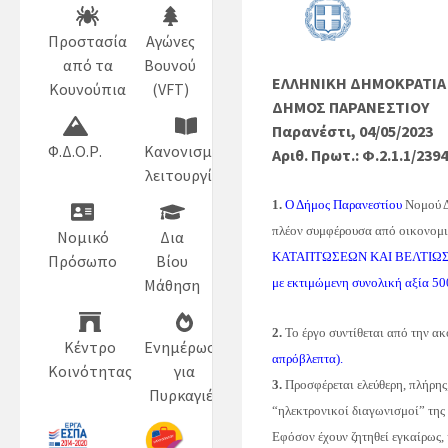
Προστασία
Αγώνες
από τα
Βουνού
ΕΛΛΗΝΙΚΗ ΔΗΜΟΚΡΑΤΙΑ
Κουνούπια
(VFT)
ΔΗΜΟΣ ΠΑΡΑΝΕΣΤΙΟΥ
Παρανέστι, 04/05/2023
Φ.Δ.Ο.Ρ.
Κανονισμός
Αριθ. Πρωτ.: Φ.2.1.1/239
λειτουργίας
1.
Ο Δήμος Παρανεστίου
Νομού 
πλέον συμφέρουσα από οικονομικ
Νομικό
Δια
ΚΑΤΑΠΤΩΣΕΩΝ ΚΑΙ ΒΕΛΤΙΩΣΗ
Πρόσωπο
Βίου
με εκτιμώμενη συνολική αξία
50
Μάθηση
2.
Το έργο συντίθεται από την α
Κέντρο
Ενημέρωση
απρόβλεπτα).
Κοινότητας
για
3.
Προσφέρεται ελεύθερη, πλήρη
Πυρκαγιές
“ηλεκτρονικοί διαγωνισμοί” της
Εφόσον έχουν ζητηθεί εγκαίρως, 