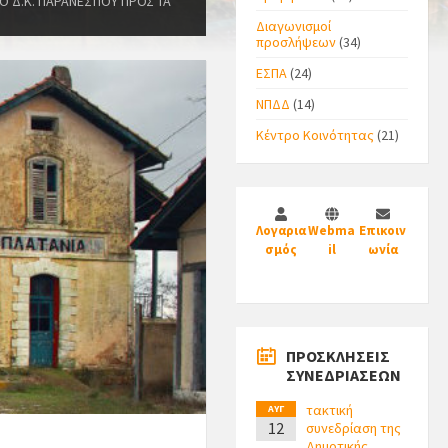
Ο Δ.Κ. ΠΑΡΑΝΕΣΤΙΟΥ ΠΡΟΣ ΤΑ
Διαγωνισμοί
προσλήψεων
(34)
ΕΣΠΑ
(24)
ΝΠΔΔ
(14)
Κέντρο Κοινότητας
(21)
Λογαρια
Webma
Επικοιν
σμός
il
ωνία
ΠΡΟΣΚΛΗΣΕΙΣ
ΣΥΝΕΔΡΙΑΣΕΩΝ
τακτική
ΑΥΓ
12
συνεδρίαση της
Δημοτικής