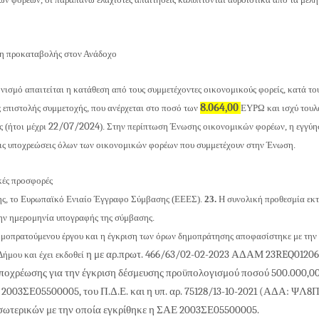
́
ση προκαταβολής στον Ανάδοχο
σμό απαιτείται η κατάθεση από τους συμμετέχοντες οικονομικούς φορείς, κατά του
8.064,00
 επιστολής συμμετοχής, που ανέρχεται στο ποσό των
ΕΥΡΩ και ισχύ τουλα
22/07/2024
 (ήτοι μέχρι
). Στην περίπτωση Ένωσης οικονομικών φορέων, η εγγύη
ι τις υποχρεώσεις όλων των οικονομικών φορέων που συμμετέχουν στην Ένωση.
ές προσφορές
́σης, το Ευρωπαϊκό Ενιαίο Έγγραφο Σύμβασης (ΕΕΕΣ).
23
.
Η συνολική προθεσμία εκτε
την ημερομηνία υπογραφής της σύμβασης.
ημοπρατούμενου έργου και η έγκριση των όρων δημοπράτησης αποφασίστηκε με την 
η με αρ.πρωτ.
466/63/02-02-2023
ΑΔΑΜ
23REQ0120
ήμου και έχει εκδοθεί
οχρέωσης για την έγκριση δέσμευσης προϋπολογισμού ποσού
500.000,0
Ε
2003
ΣΕ
05500005
, του Π.Δ.Ε. και η υπ. αρ.
75128/13-10-2021
(ΑΔΑ: ΨΛ8
σωτερικών με την οποία εγκρίθηκε η ΣΑΕ
2003
ΣΕ
05500005.