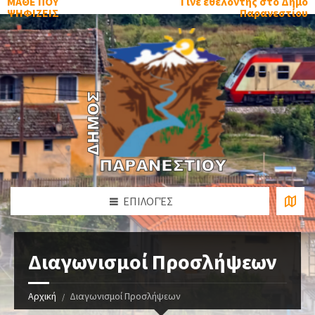
ΜΑΘΕ ΠΟΥ
Γίνε εθελοντής στο Δήμο
ΨΗΦΙΖΕΙΣ
Παρανεστίου
ΕΠΙΛΟΓΈΣ
Διαγωνισμοί Προσλήψεων
Αρχική
Διαγωνισμοί Προσλήψεων