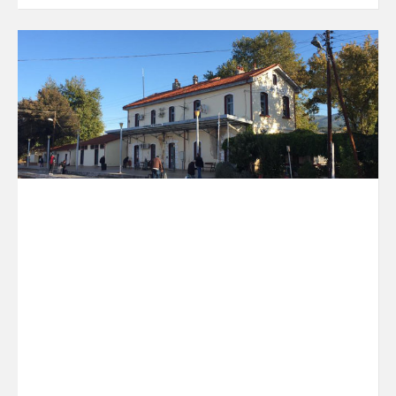
3.Την µε αρ. πρωτ. 2515/5/13-στ'/15.9.1997 Κ.Υ.Α
(Φ.Ε.Κ 839 Β’/19.9.97) (η παρ. 2 αντικαταστάθηκε
µε την Α.Π 2515/5/13ο /16.10.1997 (Φ.Ε.Κ 967
Β’/29.10.1997).
4. Την µε αρ. 32633/29.9.2000/Υ.Α.
Την απόφαση της επιτροπής (26-08-2016), η
οποία προβλέπεται σύμφωνα με την αρ. πρωτ.
Φ.11.1/564/Γ1/598/25.6.1999 εγκύκλιο του ΥΠ.Ε.Π.Θ,
για την επιλογή εθελοντή σχολικού .
Προκηρύσσει
Την πλήρωση θέσης Εθελοντή Σχολικού
Τροχονόµου για τη σχολική μονάδα Νικηφόρου
Δράμας
,
σύµφωνα µε τα παρακάτω: