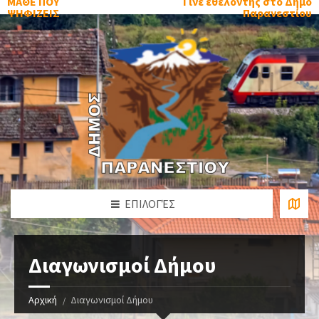
ΜΑΘΕ ΠΟΥ
Γίνε εθελοντής στο Δήμο
ΨΗΦΙΖΕΙΣ
Παρανεστίου
ΕΠΙΛΟΓΈΣ
Διαγωνισμοί Δήμου
Αρχική
Διαγωνισμοί Δήμου