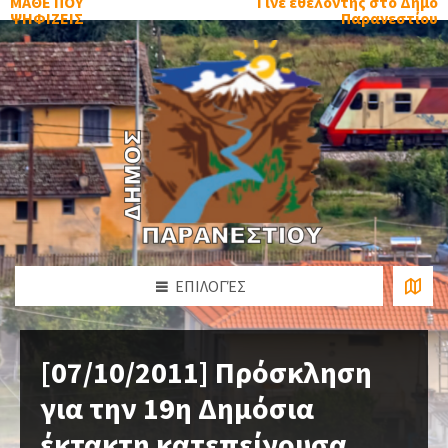
ΜΑΘΕ ΠΟΥ
Γίνε εθελοντής στο Δήμο
ΨΗΦΙΖΕΙΣ
Παρανεστίου
ΕΠΙΛΟΓΈΣ
[07/10/2011] Πρόσκληση
για την 19η Δημόσια
έκτακτη κατεπείγουσα