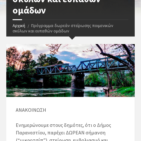
ομάδων
Αρχική
Πρόγραμμα δωρεάν στείρωσης ποιμενικών
σκύλων και ευπαθών ομάδων
ΑΝΑΚΟΙΝΩΣΗ
Ενημερώνουμε στους δημότες, ότι ο Δήμος
Παρανεστίου, παρέχει ΔΩΡΕΑΝ σήμανση
(“μικροτσίπ”), στείρωση, εμβολιασμό και