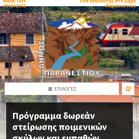
ΜΑΘΕ ΠΟΥ
Γίνε εθελοντής στο Δήμο
ΨΗΦΙΖΕΙΣ
Παρανεστίου
ΕΠΙΛΟΓΈΣ
Πρόγραμμα δωρεάν
στείρωσης ποιμενικών
σκύλων και ευπαθών