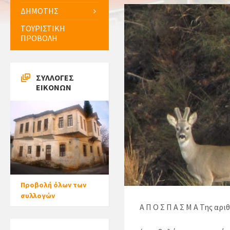
ΔΗΜΟΤΗΣ
ΤΟΥΡΙΣΤΙΚΗ
ΠΡΟΒΟΛΗ
ΣΥΛΛΟΓΕΣ
ΕΙΚΟΝΩΝ
Προβολή όλων των
συλλογών
Α Π Ο Σ Π Α Σ Μ Α Της α