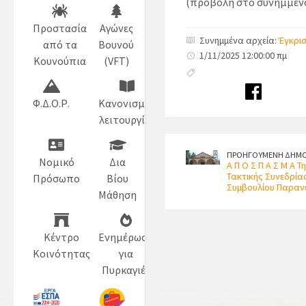
(προβολή στο συνημμέν
Προστασία
Αγώνες
Συνημμένα αρχεία:
Έγκρισ
από τα
Βουνού
1/11/2025 12:00:00 πμ
Κουνούπια
(VFT)
Φ.Δ.Ο.Ρ.
Κανονισμός
λειτουργίας
ΠΡΟΗΓΟΥΜΕΝΗ ΔΗΜΟ
Νομικό
Δια
Α Π Ο Σ Π Α Σ Μ Α Τ
Τακτικής Συνεδρία
Πρόσωπο
Βίου
Συμβουλίου Παρανε
Μάθηση
Κέντρο
Ενημέρωση
Κοινότητας
για
Πυρκαγιές