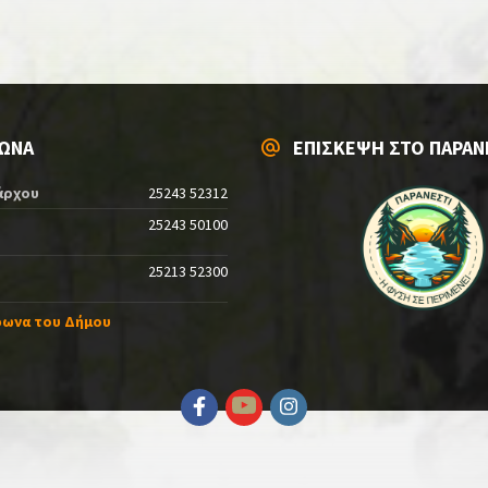
ΩΝΑ
ΕΠΙΣΚΕΨΗ ΣΤΟ ΠΑΡΑΝ
άρχου
25243 52312
25243 50100
25213 52300
φωνα του Δήμου