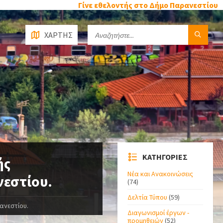
Γίνε εθελοντής στο Δήμο Παρανεστίου
ΧΑΡΤΗΣ
ΚΑΤΗΓΟΡΙΕΣ
ής
Νέα και Ανακοινώσεις
νεστίου.
(74)
Δελτία Τύπου
(59)
ρανεστίου.
Διαγωνισμοί έργων -
προμηθειών
(52)