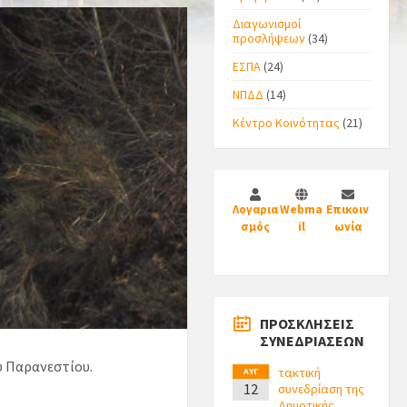
Διαγωνισμοί
προσλήψεων
(34)
ΕΣΠΑ
(24)
ΝΠΔΔ
(14)
Κέντρο Κοινότητας
(21)
Λογαρια
Webma
Επικοιν
σμός
il
ωνία
ΠΡΟΣΚΛΗΣΕΙΣ
ΣΥΝΕΔΡΙΑΣΕΩΝ
υ Παρανεστίου.
τακτική
ΑΥΓ
12
συνεδρίαση της
Δημοτικής