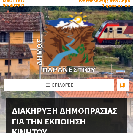
ΜΑΘΕ ΠΟΥ
Γίνε εθελοντής στο Δήμο
ΨΗΦΙΖΕΙΣ
Παρανεστίου
ΕΠΙΛΟΓΈΣ
ΔΙΑΚΗΡΥΞΗ ΔΗΜΟΠΡΑΣΙΑΣ
ΓΙΑ ΤΗΝ ΕΚΠΟΙΗΣΗ
ΚΙΝΗΤΟΥ