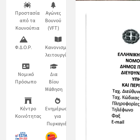
Προστασία
Αγώνες
από τα
Βουνού
Κουνούπια
(VFT)
Φ.Δ.Ο.Ρ.
Κανονισμός
λειτουργίας
Νομικό
Δια
Πρόσωπο
Βίου
Μάθηση
Κέντρο
Ενημέρωση
Κοινότητας
για
Πυρκαγιές