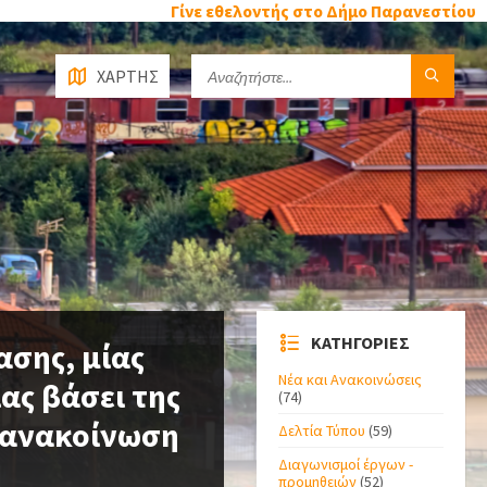
Γίνε εθελοντής στο Δήμο Παρανεστίου
ΧΑΡΤΗΣ
ΚΑΤΗΓΟΡΙΕΣ
σης, μίας
Νέα και Ανακοινώσεις
ας βάσει της
(74)
ι ανακοίνωση
Δελτία Τύπου
(59)
Διαγωνισμοί έργων -
προμηθειών
(52)