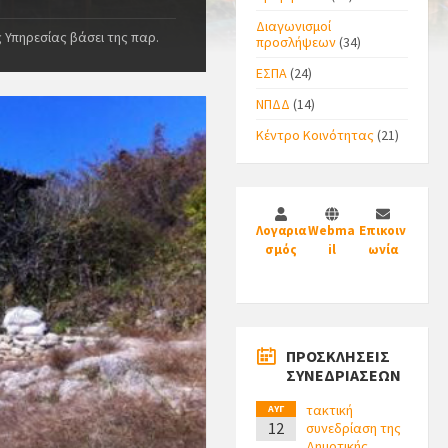
Διαγωνισμοί
 Υπηρεσίας βάσει της παρ.
προσλήψεων
(34)
ΕΣΠΑ
(24)
ΝΠΔΔ
(14)
Κέντρο Κοινότητας
(21)
Λογαρια
Webma
Επικοιν
σμός
il
ωνία
ΠΡΟΣΚΛΗΣΕΙΣ
ΣΥΝΕΔΡΙΑΣΕΩΝ
τακτική
ΑΥΓ
12
συνεδρίαση της
Δημοτικής