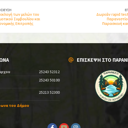
ΣΙΕΥΣΗ
Ε
 εκλογή των μελών του
Δωρεάν rapid test
μοτικού Συμβουλίου και
Παρανεστίο
ονομικής Επιτροπής
Παρασκευή και 
ΩΝΑ
ΕΠΙΣΚΕΨΗ ΣΤΟ ΠΑΡΑΝ
άρχου
25243 52312
25243 50100
25213 52300
φωνα του Δήμου