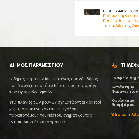
ΠΡΟΗΓΟΥΜΕΝΗ ΔΗΜΟ
Πρόσκληση για την
Προεδρείου του Δη
των μελών της Οικ
ΔΗΜΟΣ ΠΑΡΑΝΕΣΤΙΟΥ
ΤΗΛΕΦ
Γραφείο Δημ
Ο δήμος Παρανεστίου είναι ένας ορεινός δήμος
που διασχίζεται από το Νέστο, έως το φαράγγι
Κατάστημα
Παρανεστίου
των Θρακικών Τεμπών.
Κατάστημα
Στις πλαγιές των βουνών σχηματίζονται αρκετοί
Νικηφόρου
χείμαροι που ενώνονται σε μεγάλους
Όλα τα τηλέ
παραποτάμους του Νέστου, σχηματίζοντας
εντυπωσιακούς καταρράκτες..