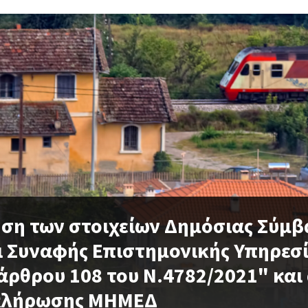
ση των στοιχείων Δημόσιας Σύμβα
ι Συναφής Επιστημονικής Υπηρεσί
 άρθρου 108 του Ν.4782/2021" κα
 κλήρωσης ΜΗΜΕΔ