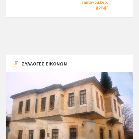
rantevou.kep.
gov.gr
ΣΥΛΛΟΓΕΣ ΕΙΚΟΝΩΝ