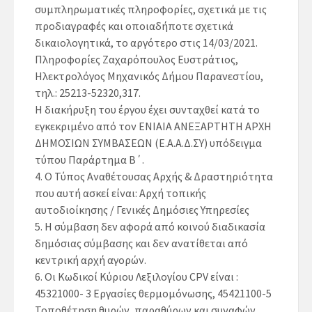
συμπληρωματικές πληροφορίες, σχετικά με τις
προδιαγραφές και οποιαδήποτε σχετικά
δικαιολογητικά, το αργότερο στις 14/03/2021.
Πληροφορίες Ζαχαρόπουλος Ευστράτιος,
Ηλεκτρολόγος Μηχανικός Δήμου Παρανεστίου,
τηλ.: 25213-52320,317.
Η διακήρυξη του έργου έχει συνταχθεί κατά το
εγκεκριμένο από τον ΕΝΙΑΙΑ ΑΝΕΞΑΡΤΗΤΗ ΑΡΧΗ
ΔΗΜΟΣΙΩΝ ΣΥΜΒΑΣΕΩΝ (Ε.Α.Α.Δ.ΣΥ) υπόδειγμα
τύπου Παράρτημα Β΄.
4.
Ο Τύπος Αναθέτουσας Αρχής & Δραστηριότητα
που αυτή ασκεί είναι:
Αρχή τοπικής
αυτοδιοίκησης / Γενικές Δημόσιες Υπηρεσίες
5.
Η σύμβαση δεν αφορά από κοινού διαδικασία
δημόσιας σύμβασης και δεν ανατίθεται από
κεντρική αρχή αγορών.
6.
Oι Κωδικοί Κύριου Λεξιλογίου CPV είναι :
45321000- 3 Εργασίες θερμομόνωσης, 45421100-5
Τοποθέτηση θυρών, παραθύρων και συναφών