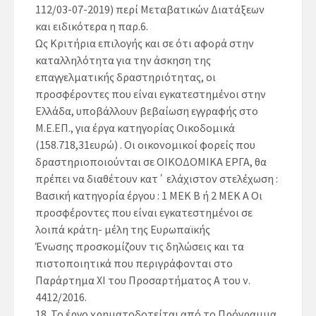
112/03-07-2019) περί Μεταβατικών Διατάξεων
και ειδικότερα η παρ.6.
Ως Κριτήρια επιλογής και σε ότι αφορά στην
καταλληλότητα για την άσκηση της
επαγγελματικής δραστηριότητας, οι
προσφέροντες που είναι εγκατεστημένοι στην
Ελλάδα, υποβάλλουν βεβαίωση εγγραφής στο
Μ.Ε.ΕΠ.,
για έργα κατηγορίας Οικοδομικά
(158.718,31ευρώ) .
Οι οικονομικοί φορείς που
δραστηριοποιούνται σε ΟΙΚΟΔΟΜΙΚΑ ΕΡΓΑ, θα
πρέπει να διαθέτουν κατ΄ ελάχιστον στελέχωση :
Βασική κατηγορία έργου : 1 ΜΕΚ Β ή 2 ΜΕΚ Α Οι
προσφέροντες που είναι εγκατεστημένοι σε
λοιπά κράτη- μέλη της Ευρωπαϊκής
Ένωσης προσκομίζουν τις δηλώσεις και τα
πιστοποιητικά που περιγράφονται στο
Παράρτημα XI του Προσαρτήματος Α του ν.
4412/2016.
18.
Το έργο χρηματοδοτείται από το Πρόγραμμα