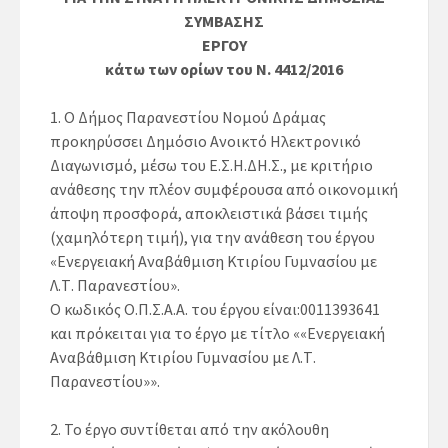
ΣΥΜΒΑΣΗΣ
ΕΡΓΟΥ
κάτω των ορίων του Ν. 4412/2016
1.
Ο Δήμος Παρανεστίου Νομού Δράμας
προκηρύσσει
Δημόσιο Ανοικτό Ηλεκτρονικό
Διαγωνισμό
, μέσω του Ε.Σ.Η.ΔΗ.Σ., με κριτήριο
ανάθεσης την πλέον συμφέρουσα από οικονομική
άποψη προσφορά, αποκλειστικά βάσει τιμής
(χαμηλότερη τιμή), για την ανάθεση του έργου
«
Ενεργειακή Αναβάθμιση Κτιρίου Γυμνασίου με
Λ.Τ. Παρανεστίου
».
Ο κωδικός Ο.Π.Σ.Α.Α. του έργου είναι:0011393641
και πρόκειται για το έργο με τίτλο «
«
Ενεργειακή
Αναβάθμιση Κτιρίου Γυμνασίου με Λ.Τ.
Παρανεστίου
»».
2.
Το έργο συντίθεται από την ακόλουθη