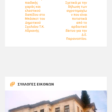
παιδικής
Σχετικά με την
χαράς και
δήλωση των
ελαστικού
αγροτεμαχίω
δαπέδου στο
ν που είναι
Μπάσκετ του
ποτιστικά
Δημοτικού
από το
Σχολείου Τ.Κ.
αρδευτικό
Αδριανής
δίκτυο για την
Δ.Ε.
Παρανεστίου.
ΣΥΛΛΟΓΕΣ ΕΙΚΟΝΩΝ