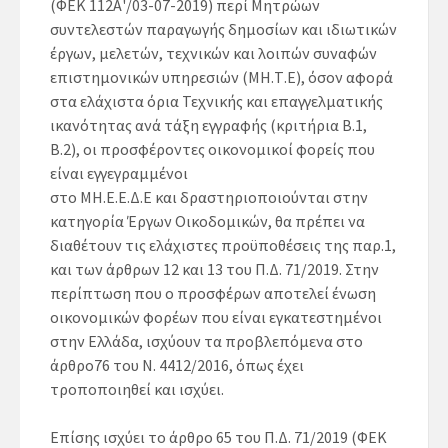
(ΦΕΚ 112Α'/03-07-2019) περί Μητρώων
συντελεστών παραγωγής δημοσίων και ιδιωτικών
έργων, μελετών, τεχνικών και λοιπών συναφών
επιστημονικών υπηρεσιών (ΜΗ.Τ.Ε), όσον αφορά
στα ελάχιστα όρια Τεχνικής και επαγγελματικής
ικανότητας ανά τάξη εγγραφής (κριτήρια Β.1,
Β.2), οι προσφέροντες οικονομικοί φορείς που
είναι εγγεγραμμένοι
στο ΜΗ.Ε.Ε.Δ.Ε και δραστηριοποιούνται στην
κατηγορία Έργων Οικοδομικών, θα πρέπει να
διαθέτουν τις ελάχιστες προϋποθέσεις της παρ.1,
και των άρθρων 12 και
13 του Π.Δ. 71/2019. Στην
περίπτωση που ο προσφέρων αποτελεί ένωση
οικονομικών φορέων που είναι εγκατεστημένοι
στην Ελλάδα, ισχύουν τα προβλεπόμενα στο
άρθρο76 του Ν. 4412/2016, όπως έχει
τροποποιηθεί και ισχύει.
Επίσης ισχύει το άρθρο 65 του Π.Δ. 71/2019 (ΦΕΚ