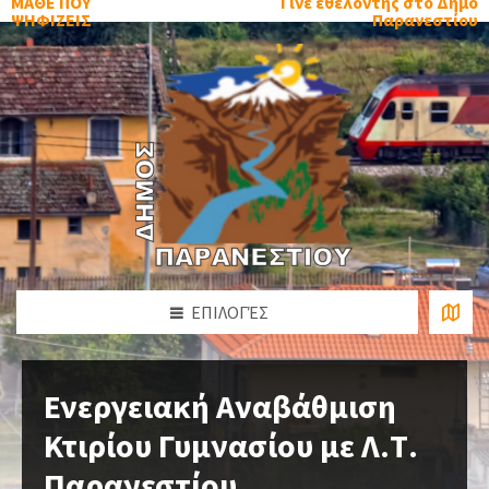
ΜΑΘΕ ΠΟΥ
Γίνε εθελοντής στο Δήμο
ΨΗΦΙΖΕΙΣ
Παρανεστίου
ΕΠΙΛΟΓΈΣ
Ενεργειακή Αναβάθμιση
Κτιρίου Γυμνασίου με Λ.Τ.
Παρανεστίου