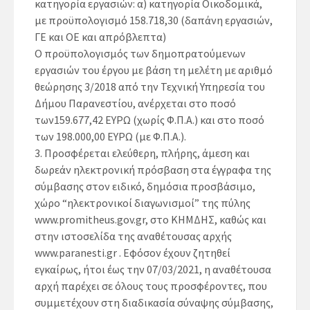
κατηγορία εργασιών: α) κατηγορία
Οικοδομικά
,
με προϋπολογισμό 158.718,30 (δαπάνη εργασιών,
ΓΕ και ΟΕ και απρόβλεπτα)
Ο προϋπολογισμός των δημοπρατούμενων
εργασιών του έργου με βάση τη μελέτη με αριθμό
θεώρησης 3/2018 από την Τεχνική Υπηρεσία του
Δήμου Παρανεστίου, ανέρχεται στο ποσό
των159.677,42 ΕΥΡΩ (χωρίς Φ.Π.Α.) και στο ποσό
των 198.000,00 ΕΥΡΩ (με Φ.Π.Α.).
3.
Προσφέρεται ελεύθερη, πλήρης, άμεση και
δωρεάν ηλεκτρονική πρόσβαση στα έγγραφα της
σύμβασης στον ειδικό, δημόσια προσβάσιμο,
χώρο “ηλεκτρονικοί διαγωνισμοί” της πύλης
www.promitheus.gov.gr, στο ΚΗΜΔΗΣ, καθώς και
στην ιστοσελίδα της αναθέτουσας αρχής
www.paranesti.gr . Εφόσον έχουν ζητηθεί
εγκαίρως, ήτοι έως την 07/03/2021, η αναθέτουσα
αρχή παρέχει σε όλους τους προσφέροντες, που
συμμετέχουν στη διαδικασία σύναψης σύμβασης,