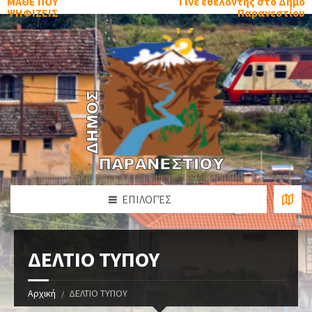
ΜΑΘΕ ΠΟΥ
Γίνε εθελοντής στο Δήμο
ΨΗΦΙΖΕΙΣ
Παρανεστίου
ΕΠΙΛΟΓΈΣ
ΔΕΛΤΙΟ ΤΥΠΟΥ
Αρχική
ΔΕΛΤΙΟ ΤΥΠΟΥ