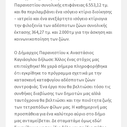
Παρανεστίου συνολικής επιφάνειας 6.553,12 τμ.
και θα περιλαμβάνει ένα ισόγειο κτίριο διοίκησης
– ιατρείο και ένα ανεξάρτητο ισόγειο κτίριογια
την φιλοξενία των αδέσποτων ζώων συνολικής
έκτασης 364,27 τμ. και 2.000τμ για την άσκηση και
κοινωνικοποίηση των ζώων.
Ο Δήμαρχος Παρανεστίου κ. Αναστάσιος
Καγιάογλου δήλωσε: Άλλος ένας στόχος μας
επιτεύχθηκε! Με χαρά σήμερα πληροφορήθηκα
ότι εγκρίθηκε το πρόγραμμα σχετικά με την
κατασκευή καταφυγίου αδέσποτων ζώων
συντροφιάς. Ένα έργο που θα βελτιώσει τόσο τις
συνθήκες διαβίωσης των δημοτών μας αλλά
ταυτόχρονα θα βελτιώσει και την ποιότητα ζωής
των τετραπόδων φίλων μας. Η καθημερινή μας
προσπάθεια για ένα καλύτερο αύριο στο δήμο
μας ανταμείβεται. Δε σταματάμε όμως εδώ!