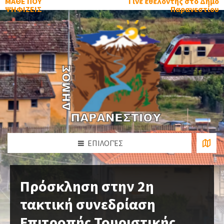
ΜΑΘΕ ΠΟΥ
Γίνε εθελοντής στο Δήμο
ΨΗΦΙΖΕΙΣ
Παρανεστίου
ΕΠΙΛΟΓΈΣ
Πρόσκληση στην 2η
τακτική συνεδρίαση
Επιτροπής Τουριστικής