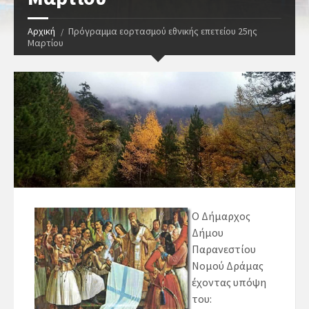
Αρχική
Πρόγραμμα εορτασμού εθνικής επετείου 25ης
Μαρτίου
Ο Δήμαρχος
Δήμου
Παρανεστίου
Νομού Δράμας
έχοντας υπόψη
του: