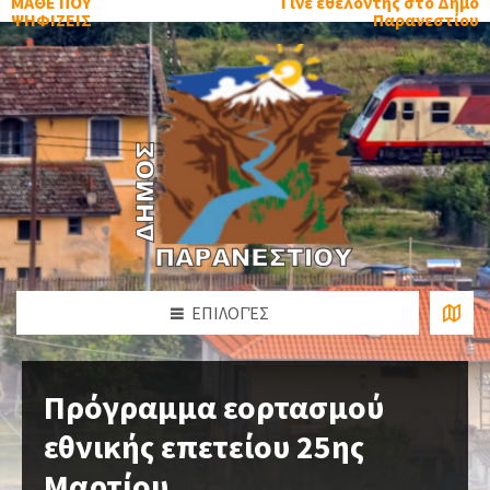
ΜΑΘΕ ΠΟΥ
Γίνε εθελοντής στο Δήμο
ΨΗΦΙΖΕΙΣ
Παρανεστίου
ΕΠΙΛΟΓΈΣ
Πρόγραμμα εορτασμού
εθνικής επετείου 25ης
Μαρτίου