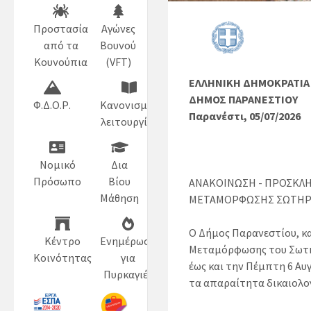
Προστασία
Αγώνες
από τα
Βουνού
Κουνούπια
(VFT)
ΕΛΛΗΝΙΚΗ ΔΗΜΟΚΡΑΤΙΑ
ΔΗΜΟΣ ΠΑΡΑΝΕΣΤΙΟΥ
Φ.Δ.Ο.Ρ.
Κανονισμός
Παρανέστι, 05/07/2026
λειτουργίας
Νομικό
Δια
Πρόσωπο
Βίου
ΑΝΑΚΟΙΝΩΣΗ - ΠΡΟΣΚΛ
Μάθηση
ΜΕΤΑΜΟΡΦΩΣΗΣ ΣΩΤΗΡΟ
Ο Δήμος Παρανεστίου, κ
Κέντρο
Ενημέρωση
Μεταμόρφωσης του Σωτήρ
Κοινότητας
για
έως και την Πέμπτη 6 Αυ
Πυρκαγιές
τα απαραίτητα δικαιολο