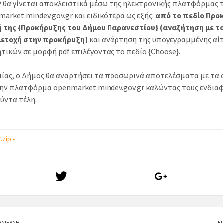
 θα γίνεται αποκλειστικά μέσω της ηλεκτρονικής πλατφόρμας 
arket.mindev.gov.gr και ειδικότερα ως εξής:
από το πεδίο Προ
της {Προκήρυξης του Δήμου Παρανεστίου} (αναζήτηση με το
μετοχή στην προκήρυξη}
και ανάρτηση της υπογεγραμμένης αίτ
ικών σε μορφή pdf επιλέγοντας το πεδίο {Choose}.
μίας, ο Δήμος θα αναρτήσει τα προσωρινά αποτελέσματα με τα
ην πλατφόρμα openmarket.mindev.gov.gr καλώντας τους ενδια
ύντα τέλη.
.zip -
ΣΙΕΥΣΗ
Ε