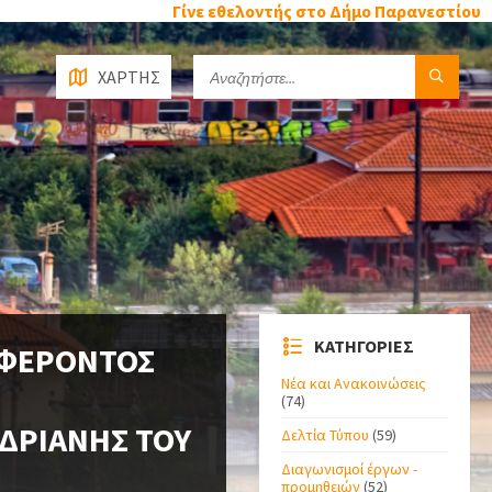
Γίνε εθελοντής στο Δήμο Παρανεστίου
ΧΑΡΤΗΣ
ΚΑΤΗΓΟΡΙΕΣ
ΑΦΕΡΟΝΤΟΣ
Νέα και Ανακοινώσεις
(74)
ΔΡΙΑΝΗΣ ΤΟΥ
Δελτία Τύπου
(59)
Διαγωνισμοί έργων -
προμηθειών
(52)