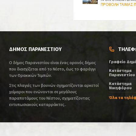
ΠΡΟΒΟΛΗ ΤΑΙΝΙΑΣ 
ΔΗΜΟΣ ΠΑΡΑΝΕΣΤΙΟΥ
ΤΗΛΕΦ
Γραφείο Δημ
Ο δήμος Παρανεστίου είναι ένας ορεινός δήμος
που διασχίζεται από το Νέστο, έως το φαράγγι
Κατάστημα
Παρανεστίου
των Θρακικών Τεμπών.
Κατάστημα
Στις πλαγιές των βουνών σχηματίζονται αρκετοί
Νικηφόρου
χείμαροι που ενώνονται σε μεγάλους
Όλα τα τηλέ
παραποτάμους του Νέστου, σχηματίζοντας
εντυπωσιακούς καταρράκτες..