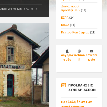
Διαγωνισμοί
 ΠΑΝΗΓΥΡΙ ΜΕΤΑΜΟΡΦΩΣΗΣ
προσλήψεων
(34)
ΕΣΠΑ
(24)
ΝΠΔΔ
(14)
Κέντρο Κοινότητας
(21)
Λογαρια
Webma
Επικοιν
σμός
il
ωνία
ΠΡΟΣΚΛΗΣΕΙΣ
ΣΥΝΕΔΡΙΑΣΕΩΝ
Προβολή όλων των
συνεδριάσεων