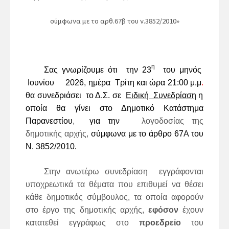
σύμφωνα με το αρθ.67β του ν.3852/2010»
η
Σας γνωρίζουμε ότι την
23
του μηνός
Ιουνίου
2026
, ημέρα
Τρίτη
και
ώρα
21:00
μ.μ
.
θα συνεδριάσει το Δ.Σ. σε
Ειδική Συνεδρίαση
η
οποία θα γίνει στο
Δημοτικό Κατάστημα
Παρανεστίου
,
για την
λογοδοσίας της
δημοτικής αρχής,
σύμφωνα με το άρθρο 67Α του
Ν. 3852/2010.
Στην ανωτέρω
συνεδρίαση εγγράφονται
υποχρεωτικά τα θέματα που επιθυμεί να θέσει
κάθε δημοτικός σύμβουλος, τα οποία αφορούν
στο έργο της δημοτικής αρχής,
εφόσον
έχουν
κατατεθεί εγγράφως στο
προεδρείο
του