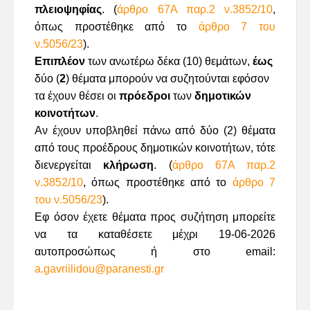
πλειοψηφίας
. (
άρθρο 67Α παρ.2 ν.3852/10
,
όπως προστέθηκε από το
άρθρο 7 του
ν.5056/23
).
Επιπλέον
των ανωτέρω δέκα (10) θεμάτων,
έως
δύο (
2
) θέματα μπορούν να συζητούνται εφόσον
τα έχουν θέσει οι
πρόεδροι
των
δημοτικών
κοινοτήτων
.
Αν έχουν υποβληθεί πάνω από δύο (2) θέματα
από τους προέδρους δημοτικών κοινοτήτων, τότε
διενεργείται
κλήρωση
. (
άρθρο 67Α παρ.2
ν.3852/10
, όπως προστέθηκε από το
άρθρο 7
του ν.5056/23
).
Εφ όσον έχετε θέματα προς συζήτηση μπορείτε
να τα καταθέσετε μέχρι
19-06-2026
αυτοπροσώπως ή στο email:
a
.
gavriilidou
@
paranesti
.
gr