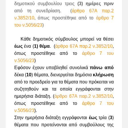
δημοτικού συμβουλίου τρεις
(3) ημέρες πριν
από τη συνεδρίαση. (
άρθρο 67Α παρ.2
ν.3852/10
, όπως προστέθηκε από το
άρθρο 7
του ν.5056/23
)
Κάθε δημοτικός σύμβουλος μπορεί να θέσει
έως
ένα (
1) θέμα
. (
άρθρο 67Α παρ.2 ν.3852/10
,
όπως προστέθηκε από το
άρθρο 7 του
ν.5056/23
)
Εφόσον έχουν υποβληθεί συνολικά
πάνω
από
δέκα (
10
) θέματα, διενεργείται δημόσια
κλήρωση
από το προεδρείο για τα θέματα που πρόκειται να
συζητηθούν και τα οποία εγγράφονται στην
ημερήσια διάταξη. (
άρθρο 67Α παρ.2 ν.3852/10
,
όπως προστέθηκε από το
άρθρο 7 του
ν.5056/23
).
Στην ημερήσια διάταξη εγγράφονται
έως
τρία (
3
)
θέματα που προτείνονται από συμβούλους της