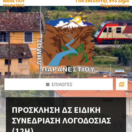
ΜΑΘΕ ΠΟΥ
Γίνε εθελοντής στο Δήμο
ΨΗΦΙΖΕΙΣ
Παρανεστίου
ΕΠΙΛΟΓΈΣ
ΠΡΟΣΚΛΗΣΗ ΔΣ ΕΙΔΙΚΗ
ΣΥΝΕΔΡΙΑΣΗ ΛΟΓΟΔΟΣΙΑΣ
(12H)