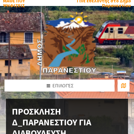
ΜΑΘΕ ΠΟΥ
Γίνε εθελοντής στο Δήμο
ΨΗΦΙΖΕΙΣ
Παρανεστίου
ΕΠΙΛΟΓΈΣ
ΠΡΟΣΚΛΗΣΗ
Δ_ΠΑΡΑΝΕΣΤΙΟΥ ΓΙΑ
ΔΙΑΒΟΥΛΕΥΣΗ