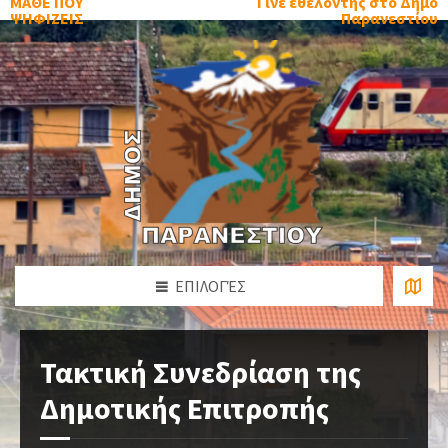
ΜΑΘΕ ΠΟΥ
Γίνε εθελοντής στο Δήμο
ΨΗΦΙΖΕΙΣ
Παρανεστίου
ΕΠΙΛΟΓΈΣ
Τακτική Συνεδρίαση της
Δημοτικής Επιτροπής