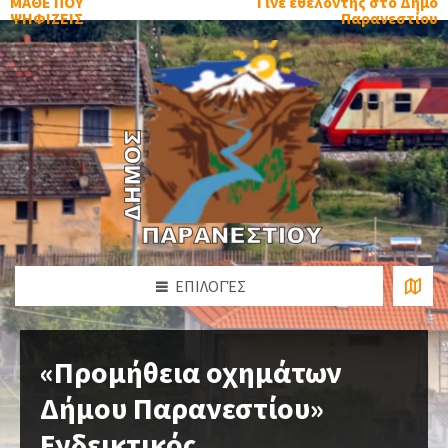
ΜΑΘΕ ΠΟΥ
Γίνε εθελοντής στο Δήμο
ΨΗΦΙΖΕΙΣ
Παρανεστίου
ΕΠΙΛΟΓΈΣ
«Προμήθεια οχημάτων
Δήμου Παρανεστίου»
Ενδεικτικός