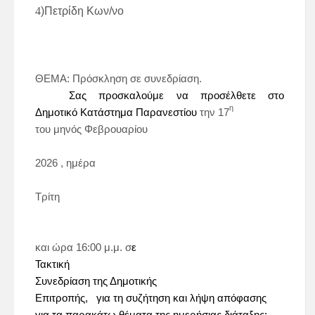
4
)Πετρίδη Κων/νο
ΘΕΜΑ:
Πρόσκληση σε συνεδρίαση.
Σας προσκαλούμε να προσέλθετε στο
η
Δημοτικό Κατάστημα Παρανεστίου
την
17
του μηνός
Φεβρουαρίου
2026
, ημέρα
Τρίτη
και ώρα
16:00 μ.μ
. σ
ε
Τακτική
Συνεδρίαση
της
Δημοτικής
Επιτροπής
,
για τη συζήτηση και λήψη απόφασης
για τα παρακάτω θέματα της ημερήσιας διάταξης: