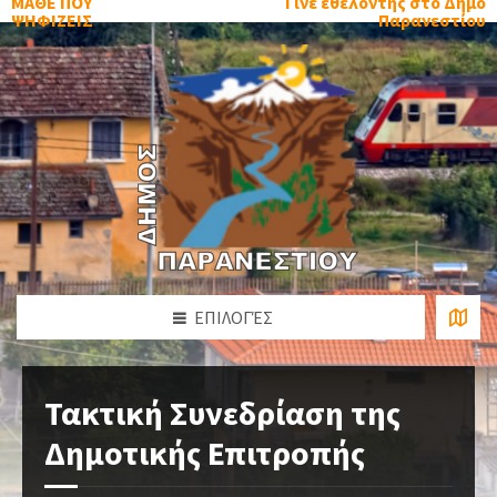
ΜΑΘΕ ΠΟΥ
Γίνε εθελοντής στο Δήμο
ΨΗΦΙΖΕΙΣ
Παρανεστίου
ΕΠΙΛΟΓΈΣ
Τακτική Συνεδρίαση της
Δημοτικής Επιτροπής