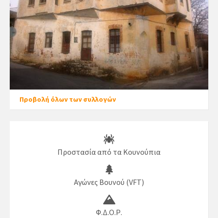
Προβολή όλων των συλλογών
Προστασία από τα Κουνούπια
Αγώνες Βουνού (VFT)
Φ.Δ.Ο.Ρ.