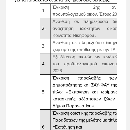
Έγκριση
2ης αναμόρφ
προϋπολογισμού οικον. Έτους 2026
Ανάθεση σε πληρεξούσιο δικηγόρ
αναζήτηση
ιδιοκτητών
οικοπέδων
Κοινότητα Νικηφόρου
.
Ανάθεση σε πληρεξούσιο δικηγόρο γι
χειρισμό της υπόθεσης με την ΓΑΙΑΟΣΕ
Εξειδίκευση πιστώσεων κωδικών αρ
του προϋπολογισμού οικονομικού 
2026.
Έγκριση παραλαβής των Τε
Δημοπράτησης και ΣΑΥ-ΦΑΥ της μελέτ
τίτλο: «Εκπόνηση και ωρίμανση με
κατασκευής αδέσποτων ζώων συντρ
Δήμου Παρανεστίου».
Έγκριση οριστικής παραλαβής των
Παραδοτέων της μελέτης με τίτλο:
«Εκπόνηση και