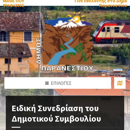
ΜΑΘΕ ΠΟΥ
Γίνε εθελοντής στο Δήμο
ΨΗΦΙΖΕΙΣ
Παρανεστίου
ΕΠΙΛΟΓΈΣ
Ειδική Συνεδρίαση του
Δημοτικού Συμβουλίου