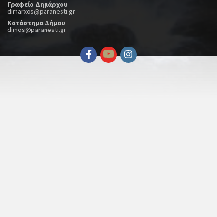
Γραφείο Δημάρχου
dimarxos@paranesti.gr
Κατάστημα Δήμου
dimos@paranesti.gr