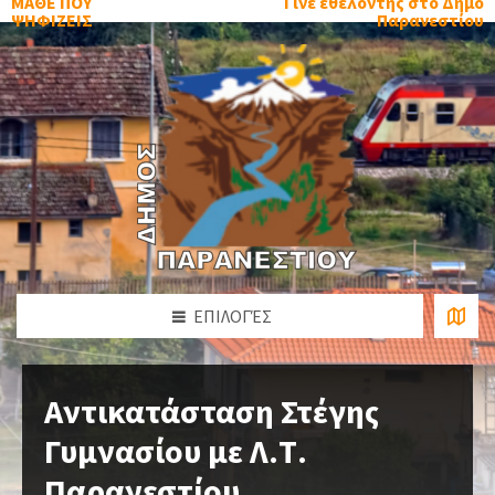
ΜΑΘΕ ΠΟΥ
Γίνε εθελοντής στο Δήμο
ΨΗΦΙΖΕΙΣ
Παρανεστίου
ΕΠΙΛΟΓΈΣ
Αντικατάσταση Στέγης
Γυμνασίου με Λ.Τ.
Παρανεστίου