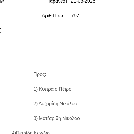
ΙΑ
Παρανέστι 21-03-2025
ιθ.Πρωτ. 1797
Υ
η
ροπής
Προς:
1) Κυπραίο Πέτρο
2) Λαζαρίδη Νικόλαο
αρίδη Νικόλαο
4
)Πετρίδη Κων/νο