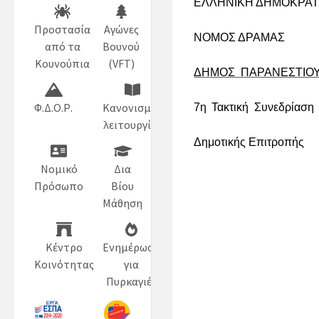
ΕΛΛΗΝΙΚΗ ΔΗΜΟΚΡΑΤ
Προστασία
Αγώνες
ΝΟΜΟΣ ΔΡΑΜΑΣ
Αρ
από τα
Βουνού
Κουνούπια
(VFT)
ΔΗΜΟΣ ΠΑΡΑΝΕΣΤΙΟ
Φ.Δ.Ο.Ρ.
Κανονισμός
7η
Τακτική Συνεδρίασ
λειτουργίας
Δημοτικής Επιτ
Νομικό
Δια
Πρόσωπο
Βίου
Μάθηση
Κέντρο
Ενημέρωση
Κοινότητας
για
Πυρκαγιές
3) Ματζ