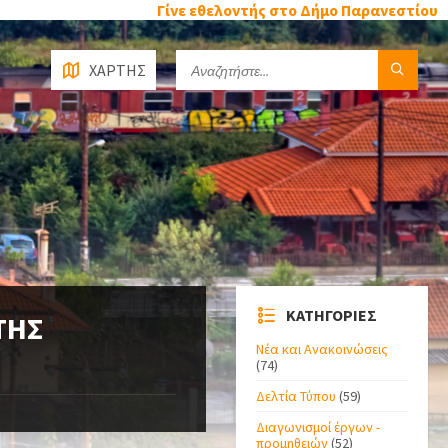
Γίνε εθελοντής στο Δήμο Παρανεστίου
ΧΑΡΤΗΣ
ΚΑΤΗΓΟΡΙΕΣ
ΤΗΣ
Νέα και Ανακοινώσεις
(74)
Δελτία Τύπου
(59)
Διαγωνισμοί έργων -
προμηθειών
(52)