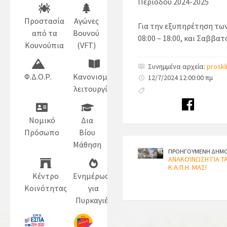
Περιόδου 2024-2025
Προστασία
Αγώνες
Για την εξυπηρέτηση των
από τα
Βουνού
08:00 – 18:00, και Σαββατ
Κουνούπια
(VFT)
Συνημμένα αρχεία:
proskl
Φ.Δ.Ο.Ρ.
Κανονισμός
12/7/2024 12:00:00 πμ
λειτουργίας
Νομικό
Δια
Πρόσωπο
Βίου
Μάθηση
ΠΡΟΗΓΟΥΜΕΝΗ ΔΗΜΟ
ΑΝΑΚΟΊΝΩΣΗ ΓΙΑ Τ
Κ.Α.Π.Η. ΜΑΣ!
Κέντρο
Ενημέρωση
Κοινότητας
για
Πυρκαγιές