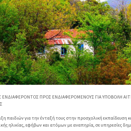
 ΕΝΔΙΑΦΕΡΟΝΤΟΣ ΠΡΟΣ ΕΝΔΙΑΦΕΡΟΜΕΝΟΥΣ ΓΙΑ ΥΠΟΒΟΛΗ ΑΙ
Σ
η παιδιών για την ένταξή τους στην προσχολική εκπαίδευση κα
κής ηλικίας, εφήβων και ατόμων με αναπηρία, σε υπηρεσίες δη