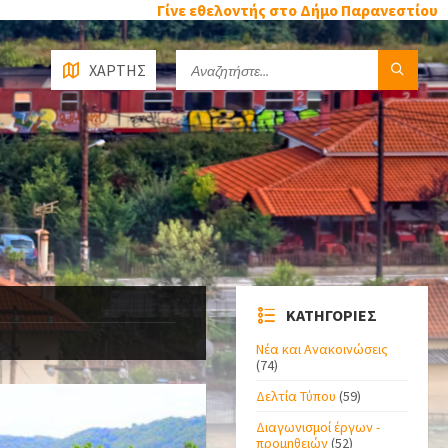
Γίνε εθελοντής στο Δήμο Παρανεστίου
ΧΑΡΤΗΣ
ΚΑΤΗΓΟΡΙΕΣ
Νέα και Ανακοινώσεις
(74)
Δελτία Τύπου
(59)
Διαγωνισμοί έργων -
προμηθειών
(52)