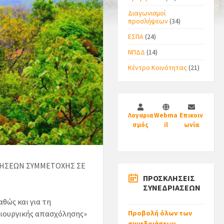
Διαγωνισμοί
προσλήψεων
(34)
ΕΣΠΑ
(24)
ΝΠΔΔ
(14)
Κέντρο Κοινότητας
(21)
Λογαρια
Webma
Επικοιν
σμός
il
ωνία
ΤΗΣΕΩΝ ΣΥΜΜΕΤΟΧΗΣ ΣΕ
ΠΡΟΣΚΛΗΣΕΙΣ
ΣΥΝΕΔΡΙΑΣΕΩΝ
θώς και για τη
μιουργικής απασχόλησης»
Προβολή όλων των
συνεδριάσεων