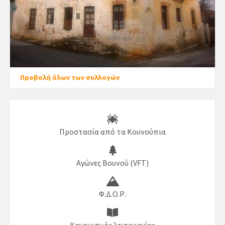
Προβολή όλων των συλλογών
Προστασία από τα Κουνούπια
Αγώνες Βουνού (VFT)
Φ.Δ.Ο.Ρ.