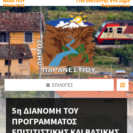
ΜΑΘΕ ΠΟΥ
Γίνε εθελοντής στο Δήμο
ΨΗΦΙΖΕΙΣ
Παρανεστίου
ΕΠΙΛΟΓΈΣ
5η ΔΙΑΝΟMΗ ΤΟΥ
ΠΡΟΓΡΑΜΜΑΤΟΣ
ΕΠΙΣΙΤΙΣΤΙΚΗΣ ΚΑΙ ΒΑΣΙΚΗΣ