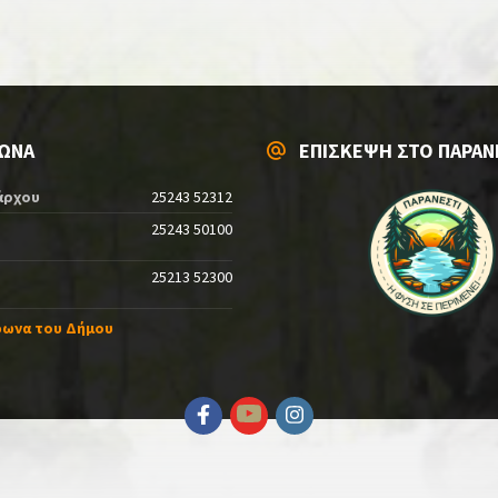
ΩΝΑ
ΕΠΙΣΚΕΨΗ ΣΤΟ ΠΑΡΑΝ
άρχου
25243 52312
25243 50100
25213 52300
φωνα του Δήμου