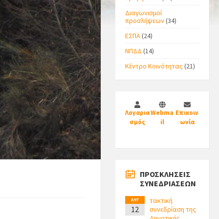
Διαγωνισμοί
προσλήψεων
(34)
ΕΣΠΑ
(24)
ΝΠΔΔ
(14)
Κέντρο Κοινότητας
(21)
Λογαρια
Webma
Επικοιν
σμός
il
ωνία
ΠΡΟΣΚΛΗΣΕΙΣ
ΣΥΝΕΔΡΙΑΣΕΩΝ
τακτική
ΑΥΓ
12
συνεδρίαση της
Δημοτικής