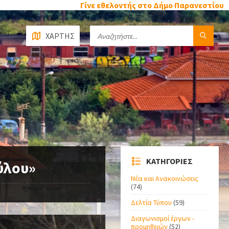
Γίνε εθελοντής στο Δήμο Παρανεστίου
ΧΑΡΤΗΣ
ΚΑΤΗΓΟΡΙΕΣ
ύλου»
Νέα και Ανακοινώσεις
(74)
Δελτία Τύπου
(59)
Διαγωνισμοί έργων -
προμηθειών
(52)