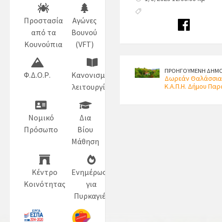
Προστασία
Αγώνες
από τα
Βουνού
Κουνούπια
(VFT)
ΠΡΟΗΓΟΥΜΕΝΗ ΔΗΜΟ
Φ.Δ.Ο.Ρ.
Κανονισμός
Δωρεάν Θαλάσσια μ
Κ.Α.Π.Η. Δήμου Πα
λειτουργίας
Νομικό
Δια
Πρόσωπο
Βίου
Μάθηση
Κέντρο
Ενημέρωση
Κοινότητας
για
Πυρκαγιές