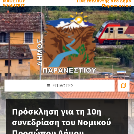
ΜΑΘΕ ΠΟΥ
Γίνε εθελοντής στο Δήμο
ΨΗΦΙΖΕΙΣ
Παρανεστίου
ΕΠΙΛΟΓΈΣ
Πρόσκληση για τη 10η
συνεδρίαση του Νομικού
Προσώπου Δήμου