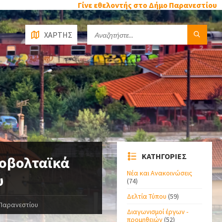
Γίνε εθελοντής στο Δήμο Παρανεστίου
ΧΑΡΤΗΣ
ΚΑΤΗΓΟΡΙΕΣ
τοβολταϊκά
Νέα και Ανακοινώσεις
υ
(74)
Δελτία Τύπου
(59)
Παρανεστίου
Διαγωνισμοί έργων -
προμηθειών
(52)