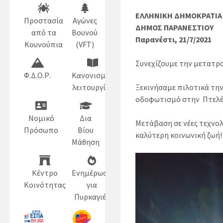
ΕΛΛΗΝΙΚΗ ΔΗΜΟΚΡΑΤΙΑ
Προστασία
Αγώνες
ΔΗΜΟΣ ΠΑΡΑΝΕΣΤΙΟΥ
από τα
Βουνού
Παρανέστι, 21/7/2021
Κουνούπια
(VFT)
Συνεχίζουμε την μετατρ
Φ.Δ.Ο.Ρ.
Κανονισμός
Ξεκινήσαμε πιλοτικά τ
λειτουργίας
οδοφωτισμό στην Πτελέα
Νομικό
Δια
Μετάβαση σε νέες τεχνολ
Πρόσωπο
Βίου
καλύτερη κοινωνική ζωή!
Μάθηση
Κέντρο
Ενημέρωση
Κοινότητας
για
Πυρκαγιές