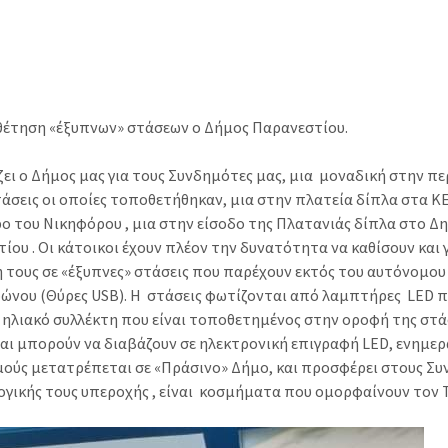
θέτηση «έξυπνων» στάσεων ο Δήμος Παρανεστίου.
ει ο Δήμος μας για τους Συνδημότες μας, μια μοναδική στην π
τάσεις οι οποίες τοποθετήθηκαν, μια στην πλατεία δίπλα στα Κ
ρο του Νικηφόρου , μια στην είσοδο της Πλατανιάς δίπλα στο Δη
ίου . Οι κάτοικοι έχουν πλέον την δυνατότητα να καθίσουν και
η τους σε «έξυπνες» στάσεις που παρέχουν εκτός του αυτόνομου
ώνου (Θύρες USB). Η στάσεις φωτίζονται από λαμπτήρες LED π
 ηλιακό συλλέκτη που είναι τοποθετημένος στην οροφή της στάσ
αι μπορούν να διαβάζουν σε ηλεκτρονική επιγραφή LED, ενημε
μούς μετατρέπεται σε «Πράσινο» Δήμο, και προσφέρει στους Συ
ογικής τους υπεροχής , είναι κοσμήματα που ομορφαίνουν τον 