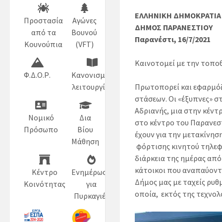
ΕΛΛΗΝΙΚΗ ΔΗΜΟΚΡΑΤΙΑ
Προστασία
Αγώνες
ΔΗΜΟΣ ΠΑΡΑΝΕΣΤΙΟΥ
από τα
Βουνού
Παρανέστι, 16/7/2021
Κουνούπια
(VFT)
Καινοτομεί με την τοπο
Φ.Δ.Ο.Ρ.
Κανονισμός
Πρωτοπορεί και εφαρμόζ
λειτουργίας
στάσεων. Οι «έξυπνες» σ
Αδριανής, μια στην κέντ
Νομικό
Δια
στο κέντρο του Παρανεστ
Πρόσωπο
Βίου
έχουν για την μετακίνησ
Μάθηση
φόρτισης κινητού τηλεφ
διάρκεια της ημέρας από
κάτοικοι που αναπαύοντ
Κέντρο
Ενημέρωση
Δήμος μας με ταχείς ρυθ
Κοινότητας
για
οποία, εκτός της τεχνολ
Πυρκαγιές