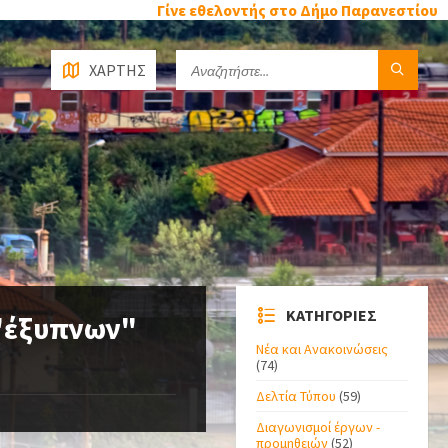
Γίνε εθελοντής στο Δήμο Παρανεστίου
ΧΑΡΤΗΣ
ΚΑΤΗΓΟΡΙΕΣ
 "έξυπνων"
Νέα και Ανακοινώσεις
(74)
Δελτία Τύπου
(59)
Διαγωνισμοί έργων -
προμηθειών
(52)