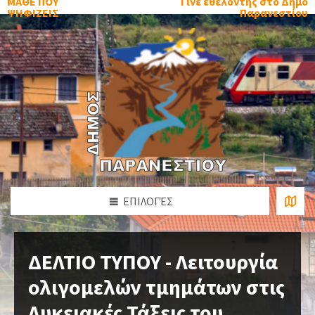
ΜΑΘΕ ΠΟΥ
Γίνε εθελοντής στο Δήμο
ΨΗΦΙΖΕΙΣ
Παρανεστίου
ΕΠΙΛΟΓΈΣ
ΔΕΛΤΙΟ ΤΥΠΟΥ - Λειτουργία
ολιγομελών τμημάτων στις
Λυκειακές Τάξεις του